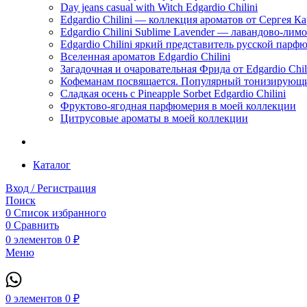
Day jeans casual with Witch Edgardio Chilini
Edgardio Chilini — коллекция ароматов от Сергея К
Edgardio Chilini Sublime Lavender — лавандово-лим
Edgardio Chilini яркий представитель русской пар
Вселенная ароматов Edgardio Chilini
Загадочная и очаровательная Фрида от Edgardio Chili
Кофеманам посвящается. Популярный тонизирующи
Сладкая осень с Pineapple Sorbet Edgardio Chilini
Фруктово-ягодная парфюмерия в моей коллекции
​Цитрусовые ароматы в моей коллекции
Каталог
Вход / Регистрация
Поиск
0
Список избранного
0
Сравнить
0
элементов
0
₽
Меню
0
элементов
0
₽