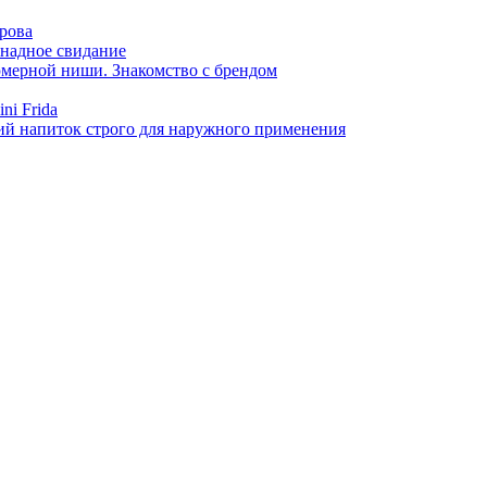
арова
онадное свидание
фюмерной ниши. Знакомство с брендом
ni Frida
й напиток строго для наружного применения