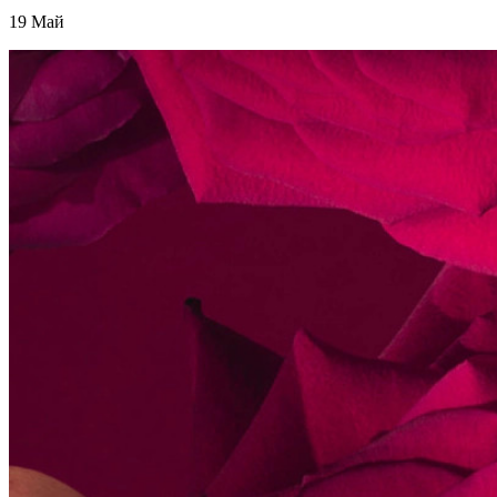
19
Май