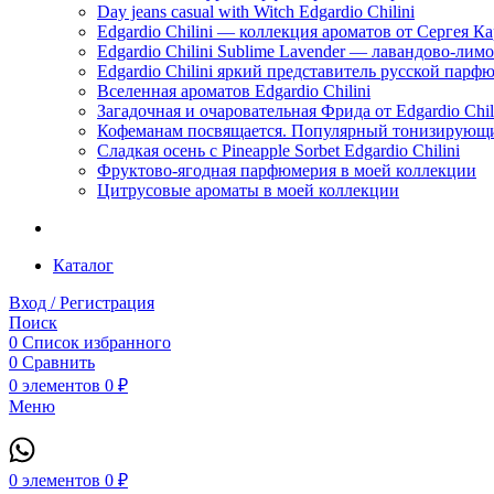
Day jeans casual with Witch Edgardio Chilini
Edgardio Chilini — коллекция ароматов от Сергея К
Edgardio Chilini Sublime Lavender — лавандово-лим
Edgardio Chilini яркий представитель русской пар
Вселенная ароматов Edgardio Chilini
Загадочная и очаровательная Фрида от Edgardio Chili
Кофеманам посвящается. Популярный тонизирующи
Сладкая осень с Pineapple Sorbet Edgardio Chilini
Фруктово-ягодная парфюмерия в моей коллекции
​Цитрусовые ароматы в моей коллекции
Каталог
Вход / Регистрация
Поиск
0
Список избранного
0
Сравнить
0
элементов
0
₽
Меню
0
элементов
0
₽