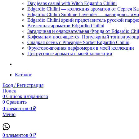
Day jeans casual with Witch Edgardio Chilini
Edgardio Chilini — коллекция ароматов от Сергея К
Edgardio Chilini Sublime Lavender — лавандово-лим
Edgardio Chilini яркий представитель русской пар
Вселенная ароматов Edgardio Chilini
Загадочная и очаровательная Фрида от Edgardio Chili
Кофеманам посвящается. Популярный тонизирующи
Сладкая осень с Pineapple Sorbet Edgardio Chilini
Фруктово-ягодная парфюмерия в моей коллекции
​Цитрусовые ароматы в моей коллекции
Каталог
Вход / Регистрация
Поиск
0
Список избранного
0
Сравнить
0
элементов
0
₽
Меню
0
элементов
0
₽