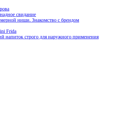
арова
онадное свидание
фюмерной ниши. Знакомство с брендом
ni Frida
й напиток строго для наружного применения