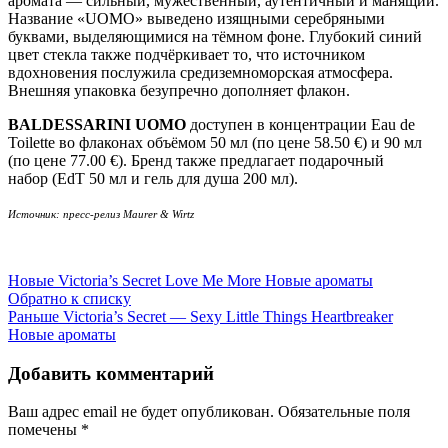
аромата — сильный, мужественный, аутентичный и манящий.
Название «UOMO» выведено изящными серебряными
буквами, выделяющимися на тёмном фоне. Глубокий синий
цвет стекла также подчёркивает то, что источником
вдохновения послужила средиземноморская атмосфера.
Внешняя упаковка безупречно дополняет флакон.
BALDESSARINI UOMO
доступен в концентрации Eau de
Toilette во флаконах объёмом 50 мл (по цене 58.50 €) и 90 мл
(по цене 77.00 €). Бренд также предлагает подарочный
набор (EdT 50 мл и гель для душа 200 мл).
Источник: пресс-релиз Maurer & Wirtz
Новые
Victoria’s Secret Love Me More Новые ароматы
Обратно к списку
Раньше
Victoria’s Secret — Sexy Little Things Heartbreaker
Новые ароматы
Добавить комментарий
Ваш адрес email не будет опубликован.
Обязательные поля
помечены
*