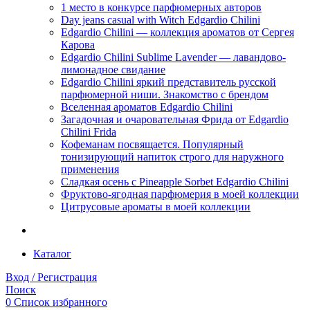
1 место в конкурсе парфюмерных авторов
Day jeans casual with Witch Edgardio Chilini
Edgardio Chilini — коллекция ароматов от Сергея
Карова
Edgardio Chilini Sublime Lavender — лавандово-
лимонадное свидание
Edgardio Chilini яркий представитель русской
парфюмерной ниши. Знакомство с брендом
Вселенная ароматов Edgardio Chilini
Загадочная и очаровательная Фрида от Edgardio
Chilini Frida
Кофеманам посвящается. Популярный
тонизирующий напиток строго для наружного
применения
Сладкая осень с Pineapple Sorbet Edgardio Chilini
Фруктово-ягодная парфюмерия в моей коллекции
​Цитрусовые ароматы в моей коллекции
Каталог
Вход / Регистрация
Поиск
0
Список избранного