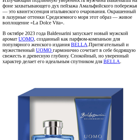
Излучающий подлинную уверенность мужчина Baldessarini на
фоне захватывающего дух пейзажа Амальфийского побережья
— это квинтэссенция итальянского очарования. Окрашенный
в лазурные оттенки Средиземного моря этот образ — живое
воплощение «La Dolce Vita».
В октябре 2023 года Baldessarini запускает новый мужской
аромат
UOMO
, созданный как парфюм-компаньон для
популярного женского издания
BELLA
.Притягательный и
мужественный
UOMO
гармонично сочетает в себе бодрящую
свежесть и древесную глубину. Спокойный, но уверенный
характер делает его идеальным спутником для
BELLA
.