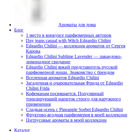
Ароматы для дома
Блог
1 место в конкурсе парфюмерных авторов
Day jeans casual with Witch Edgardio Chilini
Edgardio Chilini — коллекция ароматов от Сергея
Карова
Edgardio Chilini Sublime Lavender — лавандово-
лимонадное свидание
Edgardio Chilini яркий представитель русской
парфюмерной ниши. Знакомство с брендом
Вселенная ароматов Edgardio Chilini
Загадочная и очаровательная Фрида от Edgardio
Chilini Frida
Кофеманам посвящается. Популярный
тонизирующий напиток строго для наружного
применения
Сладкая осень с Pineapple Sorbet Edgardio Chilini
Фруктово-ягодная парфюмерия в моей коллекции
​Цитрусовые ароматы в моей коллекции
Каталог