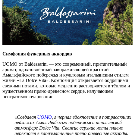
Симфония фужерных аккордов
UOMO от Baldessarini — это современный, притягательный
аромат, вдохновлённый завораживающей красотой
Амальфийского побережья и культовым итальянским стилем
жизни «La Dolce Vita». Композиция открывается бодрящими
свежими нотами, которые медленно растворяются в тёплом и
мужественном пряно-древесном сердце, излучающем
неотразимое очарование.
«Создавая
UOMO
, я черпал вдохновение в потрясающих
пейзажах Амальфийского побережья и итальянской
атмосфере Dolce Vita. Свежие верхние ноты плавно
переходят в харизматичные пряно-древесные аккорды.