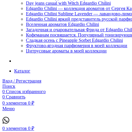
Day jeans casual with Witch Edgardio Chilini
Edgardio Chilini — коллекция ароматов от Сергея К
Edgardio Chilini Sublime Lavender — лавандово-лим
Edgardio Chilini яркий представитель русской пар
Вселенная ароматов Edgardio Chilini
Загадочная и очаровательная Фрида от Edgardio Chili
Кофеманам посвящается. Популярный тонизирующи
Сладкая осень с Pineapple Sorbet Edgardio Chilini
Фруктово-ягодная парфюмерия в моей коллекции
​Цитрусовые ароматы в моей коллекции
Каталог
Вход / Регистрация
Поиск
0
Список избранного
0
Сравнить
0
элементов
0
₽
Меню
0
элементов
0
₽