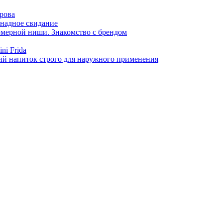
арова
онадное свидание
фюмерной ниши. Знакомство с брендом
ni Frida
й напиток строго для наружного применения