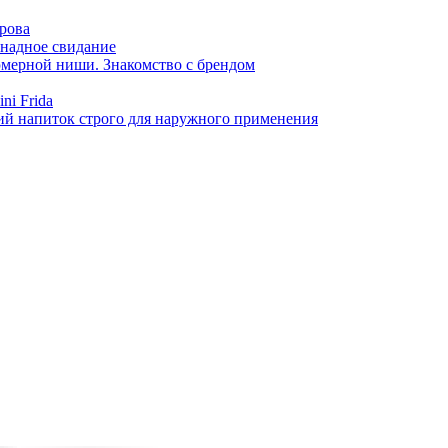
арова
онадное свидание
фюмерной ниши. Знакомство с брендом
ni Frida
й напиток строго для наружного применения