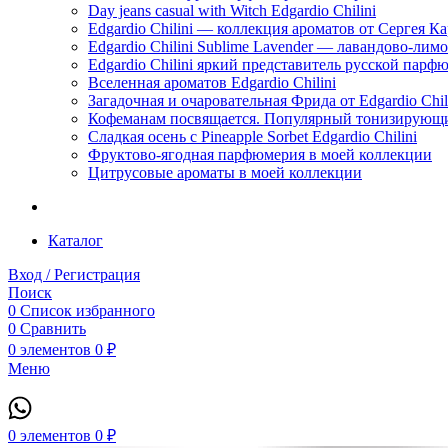
Day jeans casual with Witch Edgardio Chilini
Edgardio Chilini — коллекция ароматов от Сергея К
Edgardio Chilini Sublime Lavender — лавандово-лим
Edgardio Chilini яркий представитель русской пар
Вселенная ароматов Edgardio Chilini
Загадочная и очаровательная Фрида от Edgardio Chili
Кофеманам посвящается. Популярный тонизирующи
Сладкая осень с Pineapple Sorbet Edgardio Chilini
Фруктово-ягодная парфюмерия в моей коллекции
​Цитрусовые ароматы в моей коллекции
Каталог
Вход / Регистрация
Поиск
0
Список избранного
0
Сравнить
0
элементов
0
₽
Меню
0
элементов
0
₽