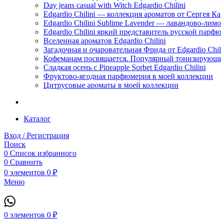
Day jeans casual with Witch Edgardio Chilini
Edgardio Chilini — коллекция ароматов от Сергея К
Edgardio Chilini Sublime Lavender — лавандово-лим
Edgardio Chilini яркий представитель русской пар
Вселенная ароматов Edgardio Chilini
Загадочная и очаровательная Фрида от Edgardio Chili
Кофеманам посвящается. Популярный тонизирующи
Сладкая осень с Pineapple Sorbet Edgardio Chilini
Фруктово-ягодная парфюмерия в моей коллекции
​Цитрусовые ароматы в моей коллекции
Каталог
Вход / Регистрация
Поиск
0
Список избранного
0
Сравнить
0
элементов
0
₽
Меню
0
элементов
0
₽