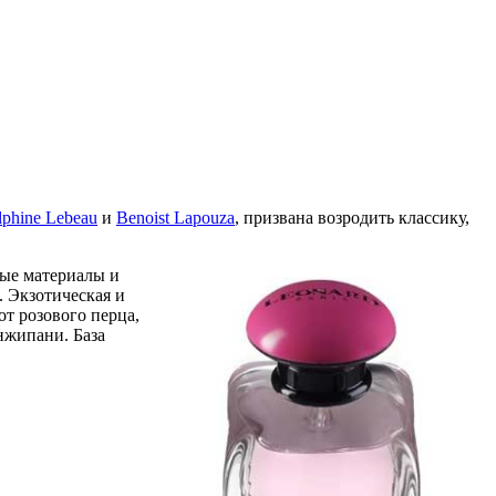
lphine Lebeau
и
Benoist Lapouza
, призвана возродить классику,
ые материалы и
. Экзотическая и
от розового перца,
нжипани. База