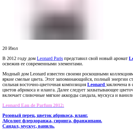
20
Июл
В 2012 году дом
Leonard Paris
представил свой новый аромат
L
освежив ее современными элементами.
Модный дом Leonard известен своими роскошными коллекциям
яркие смелые цвета. Этот запоминающийся, полный энергии ст
сильная восточно-цветочная композиция
Leonard
заключена в 
цветов абрикоса и иланга. Далее следует захватывающее цвето
включает сливочные мягкие аккорды сандала, мускуса и ванили
Leonard Eau de Parfum 2012:
Розовый перец, цветок абрикоса, иланг.
Абсолют флердоранжа, сиринга, франжипани.
Сандал, мускус, ваниль.