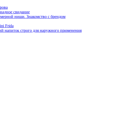
арова
онадное свидание
фюмерной ниши. Знакомство с брендом
ni Frida
й напиток строго для наружного применения