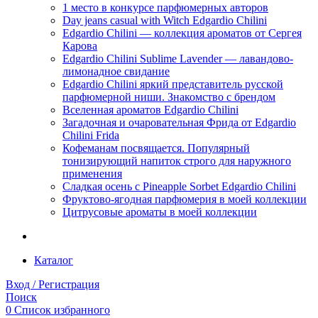
1 место в конкурсе парфюмерных авторов
Day jeans casual with Witch Edgardio Chilini
Edgardio Chilini — коллекция ароматов от Сергея
Карова
Edgardio Chilini Sublime Lavender — лавандово-
лимонадное свидание
Edgardio Chilini яркий представитель русской
парфюмерной ниши. Знакомство с брендом
Вселенная ароматов Edgardio Chilini
Загадочная и очаровательная Фрида от Edgardio
Chilini Frida
Кофеманам посвящается. Популярный
тонизирующий напиток строго для наружного
применения
Сладкая осень с Pineapple Sorbet Edgardio Chilini
Фруктово-ягодная парфюмерия в моей коллекции
​Цитрусовые ароматы в моей коллекции
Каталог
Вход / Регистрация
Поиск
0
Список избранного