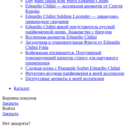
Day jeans casual with Witch Edgardio Chilini
Edgardio Chilini — коллекция ароматов от Сергея
Карова
Edgardio Chilini Sublime Lavender — лавандово-
лимонадное свидание
Edgardio Chilini яркий представитель русской
парфюмерной ниши. Знакомство с брендом
Вселенная ароматов Edgardio Chilini
Загадочная и очаровательная Фрида от Edgardio
Chilini Frida
Кофеманам посвящается. Популярный
тонизирующий напиток строго для наружного
применения
Сладкая осень с Pineapple Sorbet Edgardio Chilini
Фруктово-ягодная парфюмерия в моей коллекции
​Цитрусовые ароматы в моей коллекции
Каталог
Корзина покупок
Закрыть
Войти
Закрыть
Нет аккаунта?