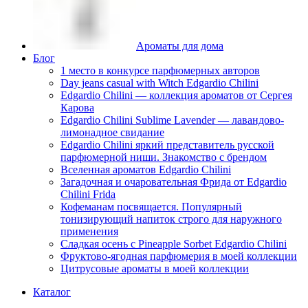
Ароматы для дома
Блог
1 место в конкурсе парфюмерных авторов
Day jeans casual with Witch Edgardio Chilini
Edgardio Chilini — коллекция ароматов от Сергея
Карова
Edgardio Chilini Sublime Lavender — лавандово-
лимонадное свидание
Edgardio Chilini яркий представитель русской
парфюмерной ниши. Знакомство с брендом
Вселенная ароматов Edgardio Chilini
Загадочная и очаровательная Фрида от Edgardio
Chilini Frida
Кофеманам посвящается. Популярный
тонизирующий напиток строго для наружного
применения
Сладкая осень с Pineapple Sorbet Edgardio Chilini
Фруктово-ягодная парфюмерия в моей коллекции
​Цитрусовые ароматы в моей коллекции
Каталог