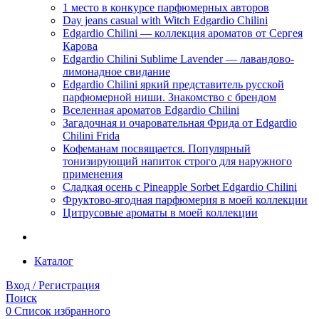
1 место в конкурсе парфюмерных авторов
Day jeans casual with Witch Edgardio Chilini
Edgardio Chilini — коллекция ароматов от Сергея
Карова
Edgardio Chilini Sublime Lavender — лавандово-
лимонадное свидание
Edgardio Chilini яркий представитель русской
парфюмерной ниши. Знакомство с брендом
Вселенная ароматов Edgardio Chilini
Загадочная и очаровательная Фрида от Edgardio
Chilini Frida
Кофеманам посвящается. Популярный
тонизирующий напиток строго для наружного
применения
Сладкая осень с Pineapple Sorbet Edgardio Chilini
Фруктово-ягодная парфюмерия в моей коллекции
​Цитрусовые ароматы в моей коллекции
Каталог
Вход / Регистрация
Поиск
0
Список избранного