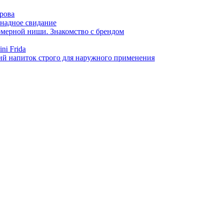
арова
онадное свидание
фюмерной ниши. Знакомство с брендом
ni Frida
й напиток строго для наружного применения