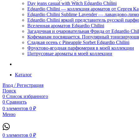
Day jeans casual with Witch Edgardio Chilini
Edgardio Chilini — коллекция ароматов от Сергея К
Edgardio Chilini Sublime Lavender — лавандово-лим
Edgardio Chilini яркий представитель русской пар
Вселенная ароматов Edgardio Chilini
Загадочная и очаровательная Фрида от Edgardio Chili
Кофеманам посвящается. Популярный тонизирующи
Сладкая осень с Pineapple Sorbet Edgardio Chilini
Фруктово-ягодная парфюмерия в моей коллекции
​Цитрусовые ароматы в моей коллекции
Каталог
Вход / Регистрация
Поиск
0
Список избранного
0
Сравнить
0
элементов
0
₽
Меню
0
элементов
0
₽