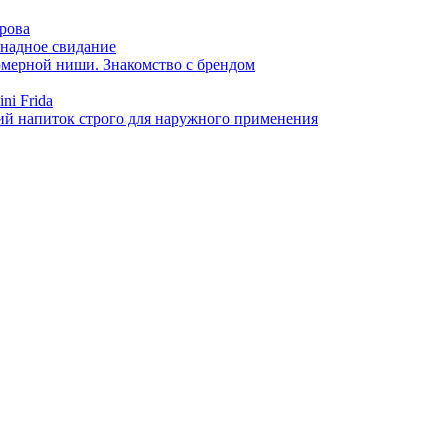
арова
онадное свидание
фюмерной ниши. Знакомство с брендом
ni Frida
й напиток строго для наружного применения