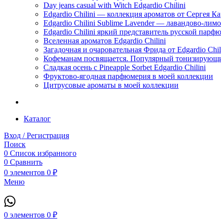
Day jeans casual with Witch Edgardio Chilini
Edgardio Chilini — коллекция ароматов от Сергея К
Edgardio Chilini Sublime Lavender — лавандово-лим
Edgardio Chilini яркий представитель русской пар
Вселенная ароматов Edgardio Chilini
Загадочная и очаровательная Фрида от Edgardio Chili
Кофеманам посвящается. Популярный тонизирующи
Сладкая осень с Pineapple Sorbet Edgardio Chilini
Фруктово-ягодная парфюмерия в моей коллекции
​Цитрусовые ароматы в моей коллекции
Каталог
Вход / Регистрация
Поиск
0
Список избранного
0
Сравнить
0
элементов
0
₽
Меню
0
элементов
0
₽