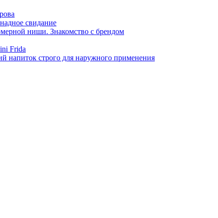
арова
онадное свидание
фюмерной ниши. Знакомство с брендом
ni Frida
й напиток строго для наружного применения