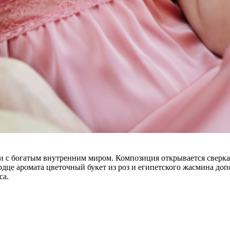
ки с богатым внутренним миром. Композиция открывается све
рдце аромата цветочный букет из роз и египетского жасмина до
са.