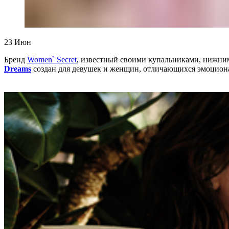
23
Июн
Бренд
Women` Secret
, известный своими купальниками, нижним
Dreams
создан для девушек и женщин, отличающихся эмоциона