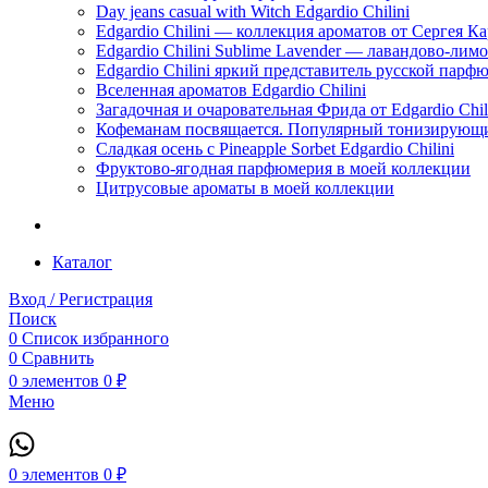
Day jeans casual with Witch Edgardio Chilini
Edgardio Chilini — коллекция ароматов от Сергея К
Edgardio Chilini Sublime Lavender — лавандово-лим
Edgardio Chilini яркий представитель русской пар
Вселенная ароматов Edgardio Chilini
Загадочная и очаровательная Фрида от Edgardio Chili
Кофеманам посвящается. Популярный тонизирующи
Сладкая осень с Pineapple Sorbet Edgardio Chilini
Фруктово-ягодная парфюмерия в моей коллекции
​Цитрусовые ароматы в моей коллекции
Каталог
Вход / Регистрация
Поиск
0
Список избранного
0
Сравнить
0
элементов
0
₽
Меню
0
элементов
0
₽