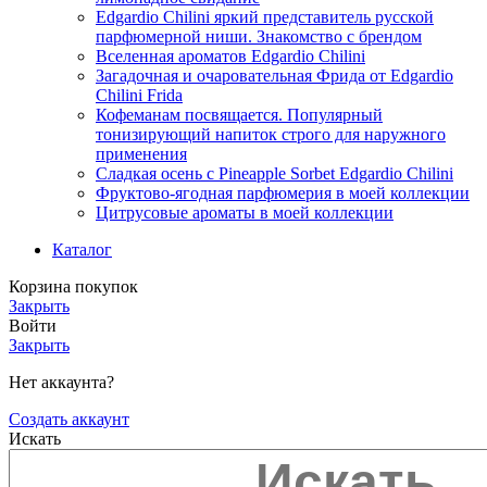
Edgardio Chilini яркий представитель русской
парфюмерной ниши. Знакомство с брендом
Вселенная ароматов Edgardio Chilini
Загадочная и очаровательная Фрида от Edgardio
Chilini Frida
Кофеманам посвящается. Популярный
тонизирующий напиток строго для наружного
применения
Сладкая осень с Pineapple Sorbet Edgardio Chilini
Фруктово-ягодная парфюмерия в моей коллекции
​Цитрусовые ароматы в моей коллекции
Каталог
Корзина покупок
Закрыть
Войти
Закрыть
Нет аккаунта?
Создать аккаунт
Искать