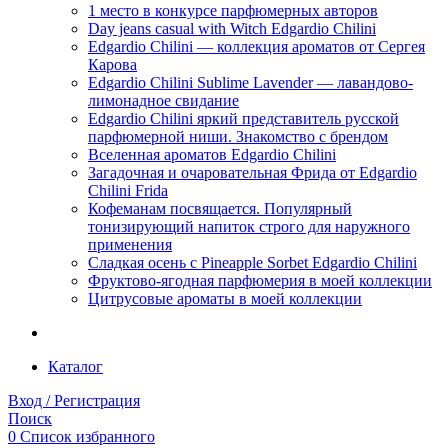
1 место в конкурсе парфюмерных авторов
Day jeans casual with Witch Edgardio Chilini
Edgardio Chilini — коллекция ароматов от Сергея
Карова
Edgardio Chilini Sublime Lavender — лавандово-
лимонадное свидание
Edgardio Chilini яркий представитель русской
парфюмерной ниши. Знакомство с брендом
Вселенная ароматов Edgardio Chilini
Загадочная и очаровательная Фрида от Edgardio
Chilini Frida
Кофеманам посвящается. Популярный
тонизирующий напиток строго для наружного
применения
Сладкая осень с Pineapple Sorbet Edgardio Chilini
Фруктово-ягодная парфюмерия в моей коллекции
​Цитрусовые ароматы в моей коллекции
Каталог
Вход / Регистрация
Поиск
0
Список избранного