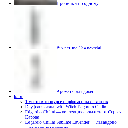
Пробники по одному
Косметика / SwissGetal
Ароматы для дома
Блог
1 место в конкурсе парфюмерных авторов
Day jeans casual with Witch Edgardio Chilini
Edgardio Chilini — коллекция ароматов от Сергея
Карова
Edgardio Chilini Sublime Lavender — лавандово-
лимонадное свидание