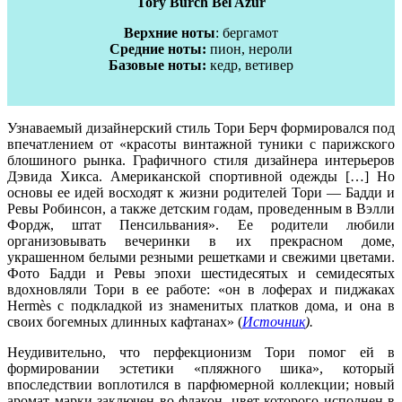
Tory Burch Bel Azur
Верхние ноты
: бергамот
Средние ноты:
пион, нероли
Базовые ноты:
кедр, ветивер
Узнаваемый дизайнерский стиль Тори Берч формировался под
впечатлением от «красоты винтажной туники с парижского
блошиного рынка. Графичного стиля дизайнера интерьеров
Дэвида Хикса. Американской спортивной одежды […] Но
основы ее идей восходят к жизни родителей Тори — Бадди и
Ревы Робинсон, а также детским годам, проведенным в Вэлли
Фордж, штат Пенсильвания». Ее родители любили
организовывать вечеринки в их прекрасном доме,
украшенном белыми резными решетками и свежими цветами.
Фото Бадди и Ревы эпохи шестидесятых и семидесятых
вдохновляли Тори в ее работе: «он в лоферах и пиджаках
Hermès с подкладкой из знаменитых платков дома, и она в
своих богемных длинных кафтанах» (
Источник
).
Неудивительно, что перфекционизм Тори помог ей в
формировании эстетики «пляжного шика», который
впоследствии воплотился в парфюмерной коллекции; новый
аромат марки заключен во флакон, цвет которого исполнен в