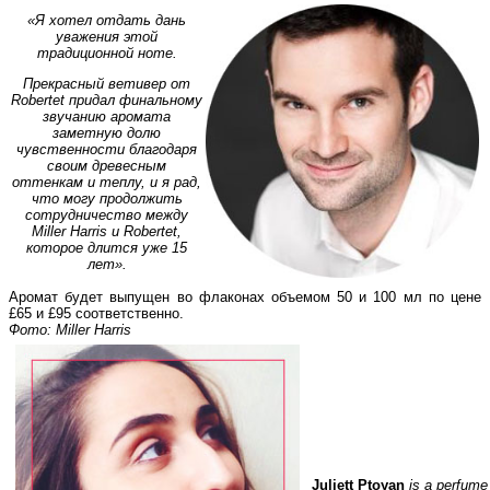
«Я хотел отдать дань
уважения этой
традиционной ноте.
Прекрасный ветивер от
Robertet придал финальному
звучанию аромата
заметную долю
чувственности благодаря
своим древесным
оттенкам и теплу, и я рад,
что могу продолжить
сотрудничество между
Miller Harris и Robertet,
которое длится уже 15
лет».
Аромат будет выпущен во флаконах объемом 50 и 100 мл по цене
£65 и £95
соответственно
.
Фото: Miller Harris
Juliett
Ptoyan
is a perfume 