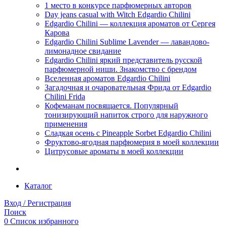
1 место в конкурсе парфюмерных авторов
Day jeans casual with Witch Edgardio Chilini
Edgardio Chilini — коллекция ароматов от Сергея
Карова
Edgardio Chilini Sublime Lavender — лавандово-
лимонадное свидание
Edgardio Chilini яркий представитель русской
парфюмерной ниши. Знакомство с брендом
Вселенная ароматов Edgardio Chilini
Загадочная и очаровательная Фрида от Edgardio
Chilini Frida
Кофеманам посвящается. Популярный
тонизирующий напиток строго для наружного
применения
Сладкая осень с Pineapple Sorbet Edgardio Chilini
Фруктово-ягодная парфюмерия в моей коллекции
​Цитрусовые ароматы в моей коллекции
Каталог
Вход / Регистрация
Поиск
0
Список избранного