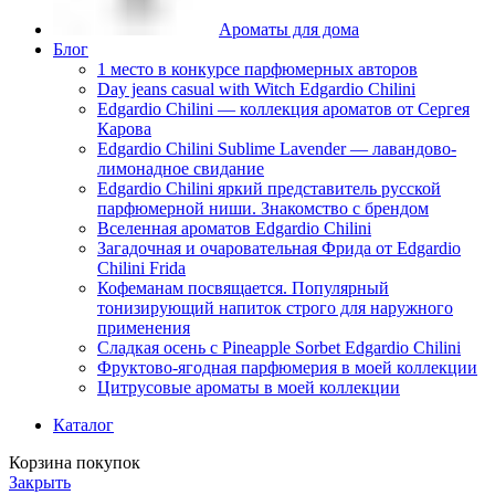
Ароматы для дома
Блог
1 место в конкурсе парфюмерных авторов
Day jeans casual with Witch Edgardio Chilini
Edgardio Chilini — коллекция ароматов от Сергея
Карова
Edgardio Chilini Sublime Lavender — лавандово-
лимонадное свидание
Edgardio Chilini яркий представитель русской
парфюмерной ниши. Знакомство с брендом
Вселенная ароматов Edgardio Chilini
Загадочная и очаровательная Фрида от Edgardio
Chilini Frida
Кофеманам посвящается. Популярный
тонизирующий напиток строго для наружного
применения
Сладкая осень с Pineapple Sorbet Edgardio Chilini
Фруктово-ягодная парфюмерия в моей коллекции
​Цитрусовые ароматы в моей коллекции
Каталог
Корзина покупок
Закрыть