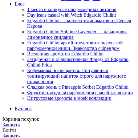
Блог
1 место в конкурсе парфюмерных авторов
Day jeans casual with Witch Edgardio Chilini
Edgardio Chilini — коллекция ароматов от Сергея
Карова
Edgardio Chilini Sublime Lavender — лавандово-
лимонадное свидание
Edgardio Chilini яркий представитель русской
парфюмерной ниши. Знакомство с брендом
Вселенная ароматов Edgardio Chilini
Загадочная и очаровательная Фрида от Edgardio
Chilini Frida
Кофеманам посвящается. Популярный
тонизирующий напиток строго для наружного
применения
Сладкая осень с Pineapple Sorbet Edgardio Chilini
Фруктово-ягодная парфюмерия в моей коллекции
​Цитрусовые ароматы в моей коллекции
Каталог
Корзина покупок
Закрыть
Войти
Закрыть