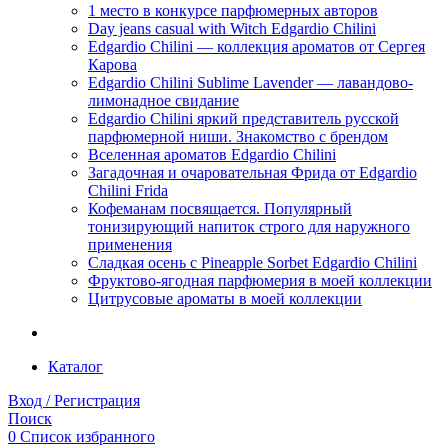
1 место в конкурсе парфюмерных авторов
Day jeans casual with Witch Edgardio Chilini
Edgardio Chilini — коллекция ароматов от Сергея
Карова
Edgardio Chilini Sublime Lavender — лавандово-
лимонадное свидание
Edgardio Chilini яркий представитель русской
парфюмерной ниши. Знакомство с брендом
Вселенная ароматов Edgardio Chilini
Загадочная и очаровательная Фрида от Edgardio
Chilini Frida
Кофеманам посвящается. Популярный
тонизирующий напиток строго для наружного
применения
Сладкая осень с Pineapple Sorbet Edgardio Chilini
Фруктово-ягодная парфюмерия в моей коллекции
​Цитрусовые ароматы в моей коллекции
Каталог
Вход / Регистрация
Поиск
0
Список избранного