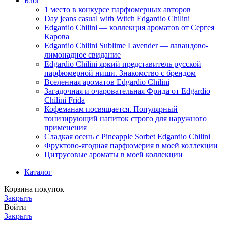
Блог
1 место в конкурсе парфюмерных авторов
Day jeans casual with Witch Edgardio Chilini
Edgardio Chilini — коллекция ароматов от Сергея
Карова
Edgardio Chilini Sublime Lavender — лавандово-
лимонадное свидание
Edgardio Chilini яркий представитель русской
парфюмерной ниши. Знакомство с брендом
Вселенная ароматов Edgardio Chilini
Загадочная и очаровательная Фрида от Edgardio
Chilini Frida
Кофеманам посвящается. Популярный
тонизирующий напиток строго для наружного
применения
Сладкая осень с Pineapple Sorbet Edgardio Chilini
Фруктово-ягодная парфюмерия в моей коллекции
​Цитрусовые ароматы в моей коллекции
Каталог
Корзина покупок
Закрыть
Войти
Закрыть