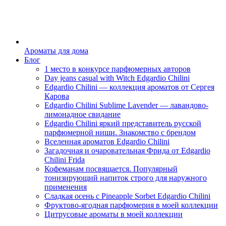
Ароматы для дома
Блог
1 место в конкурсе парфюмерных авторов
Day jeans casual with Witch Edgardio Chilini
Edgardio Chilini — коллекция ароматов от Сергея
Карова
Edgardio Chilini Sublime Lavender — лавандово-
лимонадное свидание
Edgardio Chilini яркий представитель русской
парфюмерной ниши. Знакомство с брендом
Вселенная ароматов Edgardio Chilini
Загадочная и очаровательная Фрида от Edgardio
Chilini Frida
Кофеманам посвящается. Популярный
тонизирующий напиток строго для наружного
применения
Сладкая осень с Pineapple Sorbet Edgardio Chilini
Фруктово-ягодная парфюмерия в моей коллекции
​Цитрусовые ароматы в моей коллекции