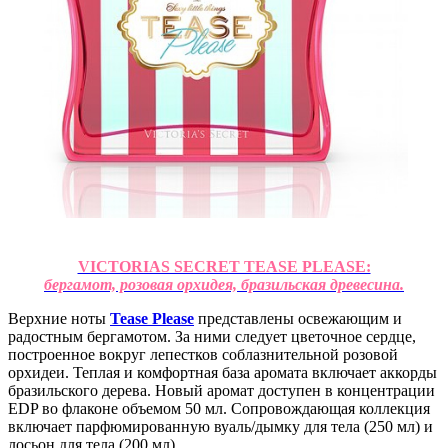
VICTORIAS SECRET TEASE PLEASE:
бергамот, розовая орхидея, бразильская древесина.
Верхние ноты
Tease Please
представлены освежающим и
радостным бергамотом. За ними следует цветочное сердце,
построенное вокруг лепестков соблазнительной розовой
орхидеи. Теплая и комфортная база аромата включает аккорды
бразильского дерева. Новый аромат доступен в концентрации
EDP во флаконе объемом 50 мл. Сопровождающая коллекция
включает парфюмированную вуаль/дымку для тела (250 мл) и
лосьон для тела (200 мл).