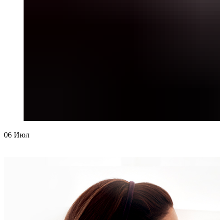
06
Июл