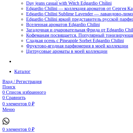
Day jeans casual with Witch Edgardio Chilini
Edgardio Chilini — коллекция ароматов от Сергея К
Edgardio Chilini Sublime Lavender — лавандово-лим
Edgardio Chilini яркий представитель русской пар
Вселенная ароматов Edgardio Chilini
Загадочная и очаровательная Фрида от Edgardio Chili
Кофеманам посвящается. Популярный тонизирующи
Сладкая осень с Pineapple Sorbet Edgardio Chilini
Фруктово-ягодная парфюмерия в моей коллекции
​Цитрусовые ароматы в моей коллекции
Каталог
Вход / Регистрация
Поиск
0
Список избранного
0
Сравнить
0
элементов
0
₽
Меню
0
элементов
0
₽