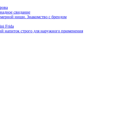
арова
онадное свидание
фюмерной ниши. Знакомство с брендом
ni Frida
й напиток строго для наружного применения