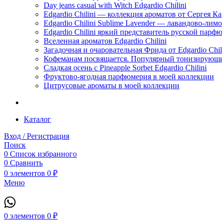
Day jeans casual with Witch Edgardio Chilini
Edgardio Chilini — коллекция ароматов от Сергея К
Edgardio Chilini Sublime Lavender — лавандово-лим
Edgardio Chilini яркий представитель русской пар
Вселенная ароматов Edgardio Chilini
Загадочная и очаровательная Фрида от Edgardio Chili
Кофеманам посвящается. Популярный тонизирующи
Сладкая осень с Pineapple Sorbet Edgardio Chilini
Фруктово-ягодная парфюмерия в моей коллекции
​Цитрусовые ароматы в моей коллекции
Каталог
Вход / Регистрация
Поиск
0
Список избранного
0
Сравнить
0
элементов
0
₽
Меню
0
элементов
0
₽