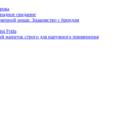
арова
онадное свидание
фюмерной ниши. Знакомство с брендом
ni Frida
й напиток строго для наружного применения