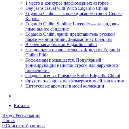
1 место в конкурсе парфюмерных авторов
Day jeans casual with Witch Edgardio Chilini
Edgardio Chilini — коллекция ароматов от Сергея
Карова
Edgardio Chilini Sublime Lavender — лавандово-
лимонадное свидание
Edgardio Chilini яркий представитель русской
парфюмерной ниши. Знакомство с брендом
Вселенная ароматов Edgardio Chilini
Загадочная и очаровательная Фрида от Edgardio
Chilini Frida
Кофеманам посвящается. Популярный
тонизирующий напиток строго для наружного
применения
Сладкая осень с Pineapple Sorbet Edgardio Chilini
Фруктово-ягодная парфюмерия в моей коллекции
​Цитрусовые ароматы в моей коллекции
Каталог
Вход / Регистрация
Поиск
0
Список избранного