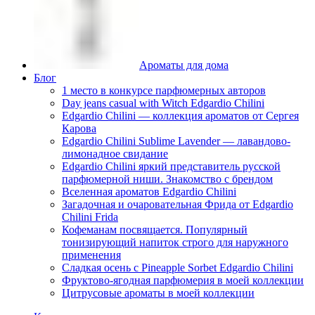
Ароматы для дома
Блог
1 место в конкурсе парфюмерных авторов
Day jeans casual with Witch Edgardio Chilini
Edgardio Chilini — коллекция ароматов от Сергея
Карова
Edgardio Chilini Sublime Lavender — лавандово-
лимонадное свидание
Edgardio Chilini яркий представитель русской
парфюмерной ниши. Знакомство с брендом
Вселенная ароматов Edgardio Chilini
Загадочная и очаровательная Фрида от Edgardio
Chilini Frida
Кофеманам посвящается. Популярный
тонизирующий напиток строго для наружного
применения
Сладкая осень с Pineapple Sorbet Edgardio Chilini
Фруктово-ягодная парфюмерия в моей коллекции
​Цитрусовые ароматы в моей коллекции