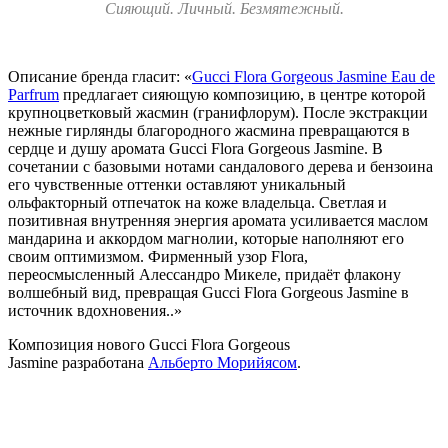
Сияющий. Личный. Безмятежный.
Описание бренда гласит: «
Gucci Flora Gorgeous Jasmine Eau de
Parfrum
предлагает сияющую композицию, в центре которой
крупноцветковый жасмин (гранифлорум). После экстракции
нежные гирлянды благородного жасмина превращаются в
сердце и душу аромата Gucci Flora Gorgeous Jasmine. В
сочетании с базовыми нотами сандалового дерева и бензоина
его чувственные оттенки оставляют уникальный
ольфакторный отпечаток на коже владельца. Светлая и
позитивная внутренняя энергия аромата усиливается маслом
мандарина и аккордом магнолии, которые наполняют его
своим оптимизмом. Фирменный узор Flora,
переосмысленный Алессандро Микеле, придаёт флакону
волшебный вид, превращая Gucci Flora Gorgeous Jasmine в
источник вдохновения..»
Композиция нового Gucci Flora Gorgeous
Jasmine разработана
Альберто Морийясом
.