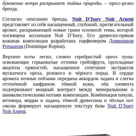
дуновение ветра раскрывает тайны природы.
– пресс-релиз
бренда.
Согласно описанию бренда,
Nuit D’Issey Noir Argent
представляет из себя насыщенный, глубокий, притягательный
аромат, раскрывающий новые грани основной темы, которой
посвящена коллекция Nuit D’Issey. Его древесно-пряная
кожаная композиция разработана парфюмером
Домиником
Ропьоном
(Dominique Ropion).
Верхние ноты легки, словно серебристый ореол луны:
освежающие горьковатые оттенки грейпфрута, прохладные
акценты пряностей, насыщенное сочетание экстрактов
мускатного ореха, розового и чёрного перца. В сердце
аромата ночные пейзажи переданы аккордом ладана и слегка
оттенённой шафраном тёмной кожи, оба элемента
подчеркивают мощный контраст между минеральными и
анималистическими нотами композиции. Комбинация пачули,
ветивера, мирры и ладана, тёмной древесины и тёплых нот
смолы формирует насыщенную текстуру базы
Nuit D’Issey
Noir Argent
.