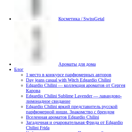
Косметика / SwissGetal
Ароматы для дома
Блог
1 место в конкурсе парфюмерных авторов
Day jeans casual with Witch Edgardio Chilini
Edgardio Chilini — коллекция ароматов от Сергея
Карова
Edgardio Chilini Sublime Lavender — лавандово-
лимонадное свидание
Edgardio Chilini яркий представитель русской
парфюмерной ниши. Знакомство с брендом
Вселенная ароматов Edgardio Chilini
Загадочная и очаровательная Фрида от Edgardio
Chilini Frida