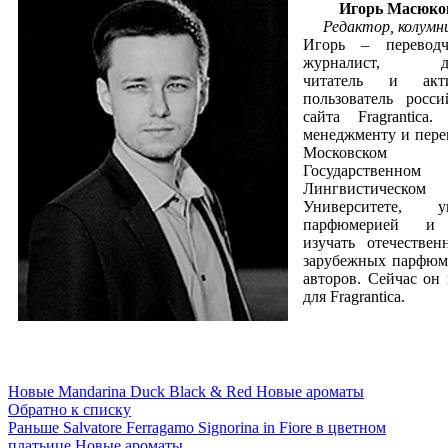
Игорь Масюко
Редактор, колумн
Игорь – перевод
журналист, да
читатель и акт
пользователь росси
сайта Fragrantica.
менеджменту и пере
Московском
Государственном
Лингвистическом
Университете, ув
парфюмерией и
изучать отечестве
зарубежных парфю
авторов. Сейчас он
для Fragrantica.
Новые
Mandarina Duck Black & Red Новые ароматы
Обратно к списку
Раньше
Salvatore Ferragamo Signorina in Fiore в цветном
платьице Новые ароматы