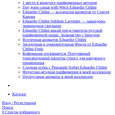
1 место в конкурсе парфюмерных авторов
Day jeans casual with Witch Edgardio Chilini
Edgardio Chilini — коллекция ароматов от Сергея
Карова
Edgardio Chilini Sublime Lavender — лавандово-
лимонадное свидание
Edgardio Chilini яркий представитель русской
парфюмерной ниши. Знакомство с брендом
Вселенная ароматов Edgardio Chilini
Загадочная и очаровательная Фрида от Edgardio
Chilini Frida
Кофеманам посвящается. Популярный
тонизирующий напиток строго для наружного
применения
Сладкая осень с Pineapple Sorbet Edgardio Chilini
Фруктово-ягодная парфюмерия в моей коллекции
​Цитрусовые ароматы в моей коллекции
Каталог
Вход / Регистрация
Поиск
0
Список избранного