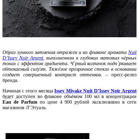
Образ лунного затмения отражен и во флаконе аромата
Nuit
D’Issey Noir Argent
, выполненном в глубоких матовых чёрных
тонах с эффектом градиента. Ч`рный колпачок подч`ркивает
обтекаемый силуэт. Тяжёлое прозрачное стекло в основании
создает совершенный контраст оттенков.
– пресс-релиз
бренда.
Начиная с этого месяца
Issey Miyake Nuit D’Issey Noir Argent
будет доступен во флаконе объёмом 100 мл в концентрации
Eau de Parfum
по цене 4 900 рублей эксклюзивно в сети
магазинов Л’Этуаль.