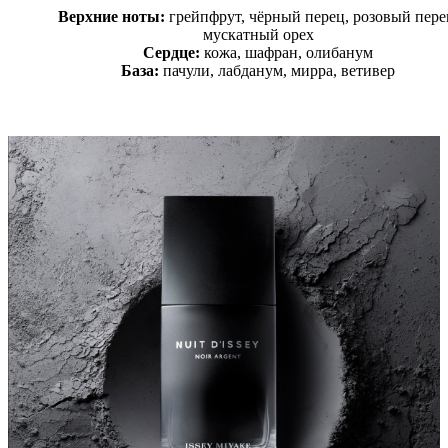
Верхние ноты:
грейпфрут, чёрный перец, розовый пере
мускатный орех
Сердце:
кожа, шафран, олибанум
База:
пачули, лабданум, мирра, ветивер