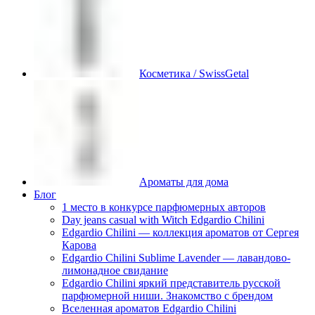
Косметика / SwissGetal
Ароматы для дома
Блог
1 место в конкурсе парфюмерных авторов
Day jeans casual with Witch Edgardio Chilini
Edgardio Chilini — коллекция ароматов от Сергея
Карова
Edgardio Chilini Sublime Lavender — лавандово-
лимонадное свидание
Edgardio Chilini яркий представитель русской
парфюмерной ниши. Знакомство с брендом
Вселенная ароматов Edgardio Chilini