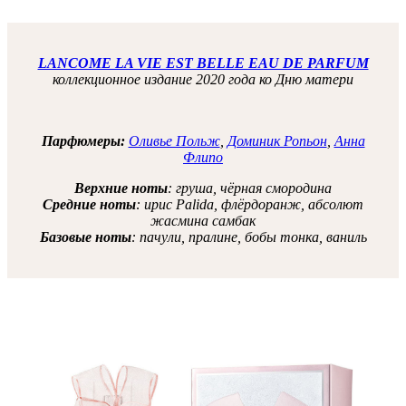
LANCOME LA VIE EST BELLE EAU DE PARFUM
коллекционное издание 2020 года ко Дню матери
Парфюмеры:
Оливье Польж
,
Доминик Ропьон
,
Анна
Флипо
Верхние ноты
: груша, чёрная смородина
Средние ноты
: ирис Palida, флёрдоранж, абсолют
жасмина самбак
Базовые ноты
: пачули, пралине, бобы тонка, ваниль