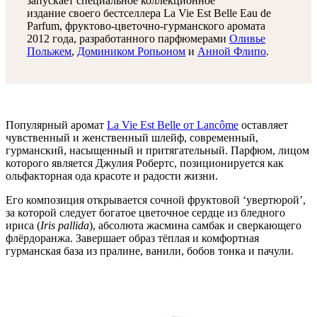
запускает специальное коллекционное
издание своего бестселлера La Vie Est Belle Eau de
Parfum, фруктово-цветочно-гурманского аромата
2012 года, разработанного парфюмерами
Оливье
Польжем
,
Домиником Ропьоном
и
Анной Флипо
.
Популярный аромат
La Vie Est Belle от Lancôme
оставляет
чувственный и женственный шлейф, современный,
гурманский, насыщенный и притягательный. Парфюм, лицом
которого является Джулия Робертс, позиционируется как
ольфакторная ода красоте и радости жизни.
Его композиция открывается сочной фруктовой ‘увертюрой’,
за которой следует богатое цветочное сердце из бледного
ириса (
Iris pallida
), абсолюта жасмина самбак и сверкающего
флёрдоранжа. Завершает образ тёплая и комфортная
гурманская база из пралине, ванили, бобов тонка и пачули.