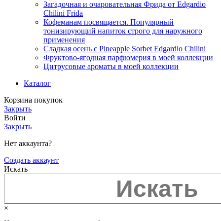
Загадочная и очаровательная Фрида от Edgardio
Chilini Frida
Кофеманам посвящается. Популярный
тонизирующий напиток строго для наружного
применения
Сладкая осень с Pineapple Sorbet Edgardio Chilini
Фруктово-ягодная парфюмерия в моей коллекции
​Цитрусовые ароматы в моей коллекции
Каталог
Корзина покупок
Закрыть
Войти
Закрыть
Нет аккаунта?
Создать аккаунт
Искать
×