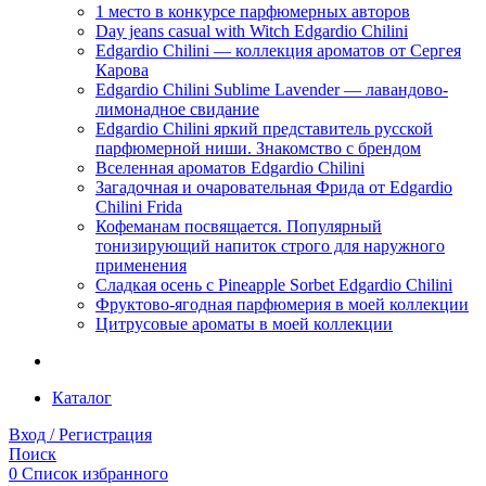
1 место в конкурсе парфюмерных авторов
Day jeans casual with Witch Edgardio Chilini
Edgardio Chilini — коллекция ароматов от Сергея
Карова
Edgardio Chilini Sublime Lavender — лавандово-
лимонадное свидание
Edgardio Chilini яркий представитель русской
парфюмерной ниши. Знакомство с брендом
Вселенная ароматов Edgardio Chilini
Загадочная и очаровательная Фрида от Edgardio
Chilini Frida
Кофеманам посвящается. Популярный
тонизирующий напиток строго для наружного
применения
Сладкая осень с Pineapple Sorbet Edgardio Chilini
Фруктово-ягодная парфюмерия в моей коллекции
​Цитрусовые ароматы в моей коллекции
Каталог
Вход / Регистрация
Поиск
0
Список избранного