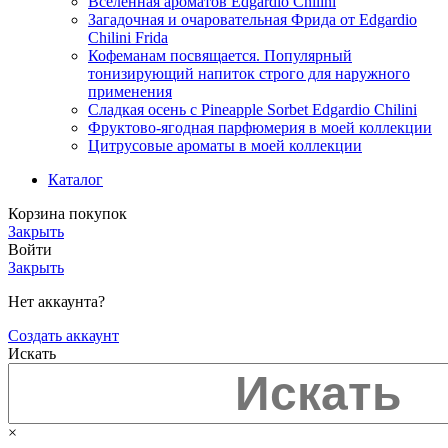
Вселенная ароматов Edgardio Chilini
Загадочная и очаровательная Фрида от Edgardio
Chilini Frida
Кофеманам посвящается. Популярный
тонизирующий напиток строго для наружного
применения
Сладкая осень с Pineapple Sorbet Edgardio Chilini
Фруктово-ягодная парфюмерия в моей коллекции
​Цитрусовые ароматы в моей коллекции
Каталог
Корзина покупок
Закрыть
Войти
Закрыть
Нет аккаунта?
Создать аккаунт
Искать
×