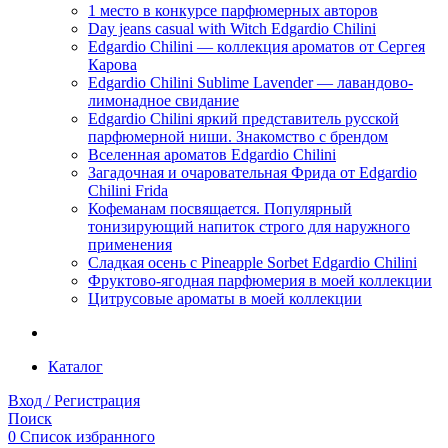
1 место в конкурсе парфюмерных авторов
Day jeans casual with Witch Edgardio Chilini
Edgardio Chilini — коллекция ароматов от Сергея
Карова
Edgardio Chilini Sublime Lavender — лавандово-
лимонадное свидание
Edgardio Chilini яркий представитель русской
парфюмерной ниши. Знакомство с брендом
Вселенная ароматов Edgardio Chilini
Загадочная и очаровательная Фрида от Edgardio
Chilini Frida
Кофеманам посвящается. Популярный
тонизирующий напиток строго для наружного
применения
Сладкая осень с Pineapple Sorbet Edgardio Chilini
Фруктово-ягодная парфюмерия в моей коллекции
​Цитрусовые ароматы в моей коллекции
Каталог
Вход / Регистрация
Поиск
0
Список избранного