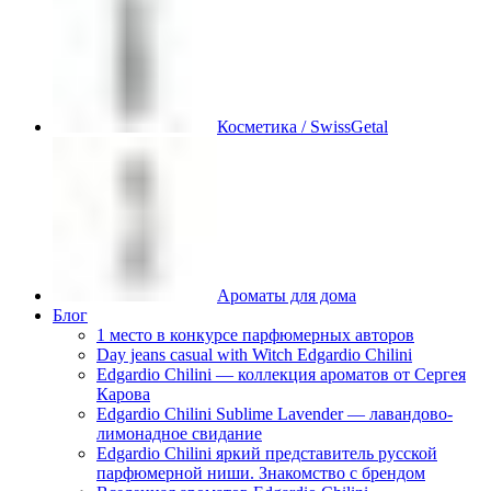
Косметика / SwissGetal
Ароматы для дома
Блог
1 место в конкурсе парфюмерных авторов
Day jeans casual with Witch Edgardio Chilini
Edgardio Chilini — коллекция ароматов от Сергея
Карова
Edgardio Chilini Sublime Lavender — лавандово-
лимонадное свидание
Edgardio Chilini яркий представитель русской
парфюмерной ниши. Знакомство с брендом