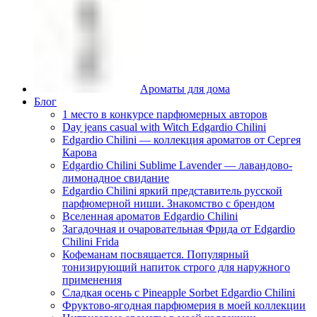
Ароматы для дома
Блог
1 место в конкурсе парфюмерных авторов
Day jeans casual with Witch Edgardio Chilini
Edgardio Chilini — коллекция ароматов от Сергея
Карова
Edgardio Chilini Sublime Lavender — лавандово-
лимонадное свидание
Edgardio Chilini яркий представитель русской
парфюмерной ниши. Знакомство с брендом
Вселенная ароматов Edgardio Chilini
Загадочная и очаровательная Фрида от Edgardio
Chilini Frida
Кофеманам посвящается. Популярный
тонизирующий напиток строго для наружного
применения
Сладкая осень с Pineapple Sorbet Edgardio Chilini
Фруктово-ягодная парфюмерия в моей коллекции