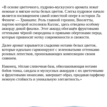
«В основе цветочного, пудрово-мускусного аромата лежат
нежные и мягкие ноты белых цветов. Слегка пудровое начало
является посвящением самой известной опере в истории Ла
Фениче —
Травиате
. Роль главной героини, Виолетты,
партию которой исполняла Каллас, здесь отведена особому
аккорду дикой фиалки. Этот аккорд обогащён фруктовыми
оттенками чёрной смородины и пряными обертонами перца,
которые привносят нотку современности и свежести.
Далее аромат взрывается сладкими нотами белых цветов,
которые идеально гармонируют с зеленоватыми оттенками
розовых лепестков, пронизывающих композицию своим
сиянием.
Наконец, тёплая сливочная база, обволакивающая нотами
бобов тонка, сандала и мускусных аккордов с их цветочными
и фруктовыми нюансами, завершает образ, придавая парфюму
нежную стойкость и уникальную элегантность.»