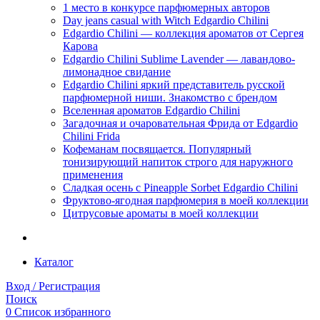
1 место в конкурсе парфюмерных авторов
Day jeans casual with Witch Edgardio Chilini
Edgardio Chilini — коллекция ароматов от Сергея
Карова
Edgardio Chilini Sublime Lavender — лавандово-
лимонадное свидание
Edgardio Chilini яркий представитель русской
парфюмерной ниши. Знакомство с брендом
Вселенная ароматов Edgardio Chilini
Загадочная и очаровательная Фрида от Edgardio
Chilini Frida
Кофеманам посвящается. Популярный
тонизирующий напиток строго для наружного
применения
Сладкая осень с Pineapple Sorbet Edgardio Chilini
Фруктово-ягодная парфюмерия в моей коллекции
​Цитрусовые ароматы в моей коллекции
Каталог
Вход / Регистрация
Поиск
0
Список избранного