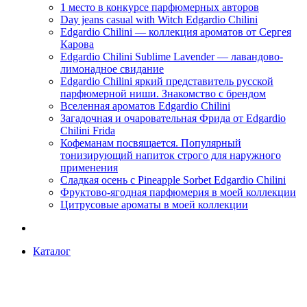
1 место в конкурсе парфюмерных авторов
Day jeans casual with Witch Edgardio Chilini
Edgardio Chilini — коллекция ароматов от Сергея
Карова
Edgardio Chilini Sublime Lavender — лавандово-
лимонадное свидание
Edgardio Chilini яркий представитель русской
парфюмерной ниши. Знакомство с брендом
Вселенная ароматов Edgardio Chilini
Загадочная и очаровательная Фрида от Edgardio
Chilini Frida
Кофеманам посвящается. Популярный
тонизирующий напиток строго для наружного
применения
Сладкая осень с Pineapple Sorbet Edgardio Chilini
Фруктово-ягодная парфюмерия в моей коллекции
​Цитрусовые ароматы в моей коллекции
Каталог
Вход / Регистрация