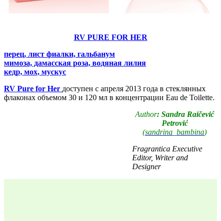
RV PURE FOR HER
перец, лист фиалки, гальбанум
мимоза, дамасская роза, водяная лилия
кедр, мох, мускус
RV Pure for Her
доступен с апреля 2013 года в стеклянных
флаконах объемом 30 и 120 мл в концентрации Eau de Toilette.
Author
: Sandra Raičević
Petrović
(
sandrina_bambina
)
Fragrantica Executive
Editor, Writer and
Designer