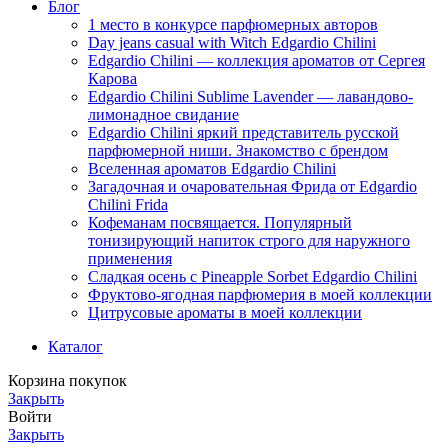
Блог
1 место в конкурсе парфюмерных авторов
Day jeans casual with Witch Edgardio Chilini
Edgardio Chilini — коллекция ароматов от Сергея
Карова
Edgardio Chilini Sublime Lavender — лавандово-
лимонадное свидание
Edgardio Chilini яркий представитель русской
парфюмерной ниши. Знакомство с брендом
Вселенная ароматов Edgardio Chilini
Загадочная и очаровательная Фрида от Edgardio
Chilini Frida
Кофеманам посвящается. Популярный
тонизирующий напиток строго для наружного
применения
Сладкая осень с Pineapple Sorbet Edgardio Chilini
Фруктово-ягодная парфюмерия в моей коллекции
​Цитрусовые ароматы в моей коллекции
Каталог
Корзина покупок
Закрыть
Войти
Закрыть