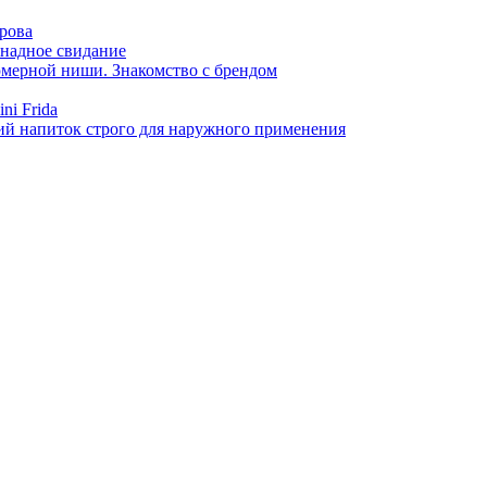
арова
онадное свидание
фюмерной ниши. Знакомство с брендом
ni Frida
й напиток строго для наружного применения