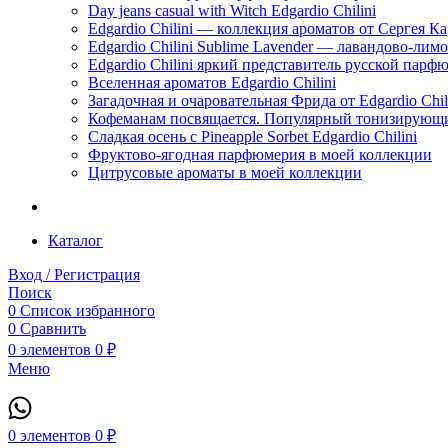
Day jeans casual with Witch Edgardio Chilini
Edgardio Chilini — коллекция ароматов от Сергея К
Edgardio Chilini Sublime Lavender — лавандово-лим
Edgardio Chilini яркий представитель русской пар
Вселенная ароматов Edgardio Chilini
Загадочная и очаровательная Фрида от Edgardio Chili
Кофеманам посвящается. Популярный тонизирующи
Сладкая осень с Pineapple Sorbet Edgardio Chilini
Фруктово-ягодная парфюмерия в моей коллекции
​Цитрусовые ароматы в моей коллекции
Каталог
Вход / Регистрация
Поиск
0
Список избранного
0
Сравнить
0
элементов
0
₽
Меню
0
элементов
0
₽