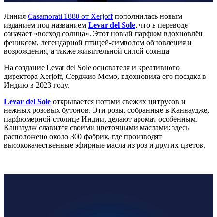
Линия
Casamorati 1888 от Xerjoff
пополнилась новым
изданием под названием
Levar del Sole
, что в переводе
означает «восход солнца». Этот новый парфюм вдохновлён
фениксом, легендарной птицей-символом обновления и
возрождения, а также живительной силой солнца.
На создание Levar del Sole основателя и креативного
директора Xerjoff, Серджио Момо, вдохновила его поездка в
Индию в 2023 году.
Levar del Sole
открывается нотами свежих цитрусов и
нежных розовых бутонов. Эти розы, собранные в Каннаудже,
парфюмерной столице Индии, делают аромат особенным.
Каннаудж славится своими цветочными маслами: здесь
расположено около 300 фабрик, где производят
высококачественные эфирные масла из роз и других цветов.