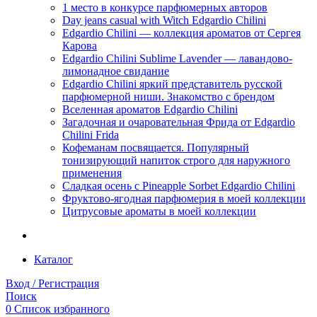
1 место в конкурсе парфюмерных авторов
Day jeans casual with Witch Edgardio Chilini
Edgardio Chilini — коллекция ароматов от Сергея
Карова
Edgardio Chilini Sublime Lavender — лавандово-
лимонадное свидание
Edgardio Chilini яркий представитель русской
парфюмерной ниши. Знакомство с брендом
Вселенная ароматов Edgardio Chilini
Загадочная и очаровательная Фрида от Edgardio
Chilini Frida
Кофеманам посвящается. Популярный
тонизирующий напиток строго для наружного
применения
Сладкая осень с Pineapple Sorbet Edgardio Chilini
Фруктово-ягодная парфюмерия в моей коллекции
​Цитрусовые ароматы в моей коллекции
Каталог
Вход / Регистрация
Поиск
0
Список избранного