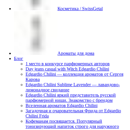
Косметика / SwissGetal
Ароматы для дома
Блог
1 место в конкурсе парфюмерных авторов
Day jeans casual with Witch Edgardio Chilini
Edgardio Chilini — коллекция ароматов от Сергея
Карова
Edgardio Chilini Sublime Lavender — лавандово-
лимонадное свидание
Edgardio Chilini яркий представитель русской
парфюмерной ниши. Знакомство с брендом
Вселенная ароматов Edgardio Chilini
Загадочная и очаровательная Фрида от Edgardio
Chilini Frida
Кофеманам посвящается. Популярный
тонизирующий напиток строго для наружного