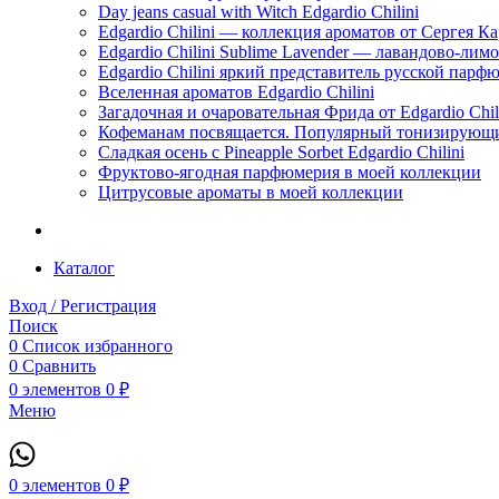
Day jeans casual with Witch Edgardio Chilini
Edgardio Chilini — коллекция ароматов от Сергея К
Edgardio Chilini Sublime Lavender — лавандово-лим
Edgardio Chilini яркий представитель русской пар
Вселенная ароматов Edgardio Chilini
Загадочная и очаровательная Фрида от Edgardio Chili
Кофеманам посвящается. Популярный тонизирующи
Сладкая осень с Pineapple Sorbet Edgardio Chilini
Фруктово-ягодная парфюмерия в моей коллекции
​Цитрусовые ароматы в моей коллекции
Каталог
Вход / Регистрация
Поиск
0
Список избранного
0
Сравнить
0
элементов
0
₽
Меню
0
элементов
0
₽