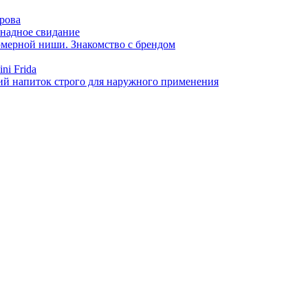
арова
онадное свидание
фюмерной ниши. Знакомство с брендом
ni Frida
й напиток строго для наружного применения