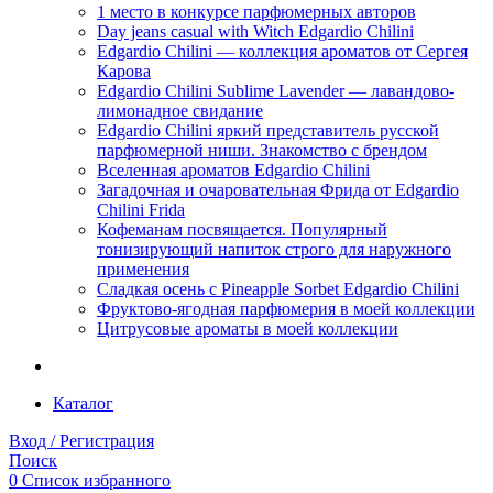
1 место в конкурсе парфюмерных авторов
Day jeans casual with Witch Edgardio Chilini
Edgardio Chilini — коллекция ароматов от Сергея
Карова
Edgardio Chilini Sublime Lavender — лавандово-
лимонадное свидание
Edgardio Chilini яркий представитель русской
парфюмерной ниши. Знакомство с брендом
Вселенная ароматов Edgardio Chilini
Загадочная и очаровательная Фрида от Edgardio
Chilini Frida
Кофеманам посвящается. Популярный
тонизирующий напиток строго для наружного
применения
Сладкая осень с Pineapple Sorbet Edgardio Chilini
Фруктово-ягодная парфюмерия в моей коллекции
​Цитрусовые ароматы в моей коллекции
Каталог
Вход / Регистрация
Поиск
0
Список избранного