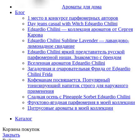
Ароматы для дома
Блог
1 место в конкурсе парфюмерных авторов
Day jeans casual with Witch Edgardio Chilini
Edgardio Chilini — коллекция ароматов от Сергея
Карова
Edgardio Chilini Sublime Lavender — лавандово-
лимонадное свидание
Edgardio Chilini яркий представитель русской
парфюмерной ниши. Знакомство с брендом
Вселенная ароматов Edgardio Chilini
Загадочная и очаровательная Фрида от Edgardio
Chilini Frida
Кофеманам посвящается. Популярный
тонизирующий напиток строго для наружного
применения
Сладкая осень с Pineapple Sorbet Edgardio Chilini
Фруктово-ягодная парфюмерия в моей коллекции
​Цитрусовые ароматы в моей коллекции
Каталог
Корзина покупок
Закрыть