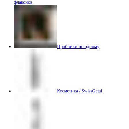
флаконов
Пробники по одному
Косметика / SwissGetal