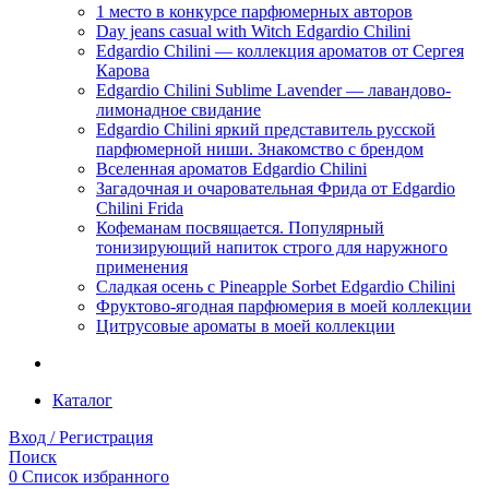
1 место в конкурсе парфюмерных авторов
Day jeans casual with Witch Edgardio Chilini
Edgardio Chilini — коллекция ароматов от Сергея
Карова
Edgardio Chilini Sublime Lavender — лавандово-
лимонадное свидание
Edgardio Chilini яркий представитель русской
парфюмерной ниши. Знакомство с брендом
Вселенная ароматов Edgardio Chilini
Загадочная и очаровательная Фрида от Edgardio
Chilini Frida
Кофеманам посвящается. Популярный
тонизирующий напиток строго для наружного
применения
Сладкая осень с Pineapple Sorbet Edgardio Chilini
Фруктово-ягодная парфюмерия в моей коллекции
​Цитрусовые ароматы в моей коллекции
Каталог
Вход / Регистрация
Поиск
0
Список избранного