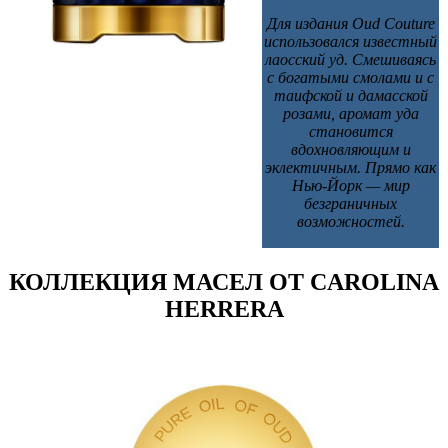
Для издания Oud Couture
использовался известный
лаосский уд. Смешиваясь
с богатыми смолами и с
таифской и дамасской
розами, аромат уда
становится
вдохновляющим и
эклектичным. Прямо как
Нью-Йорк — мир
безграничных
возможностей.
КОЛЛЕКЦИЯ МАСЕЛ ОТ CAROLINA
HERRERA