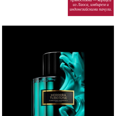
из Лаоса, имбирем и
индонезийскими пачули.