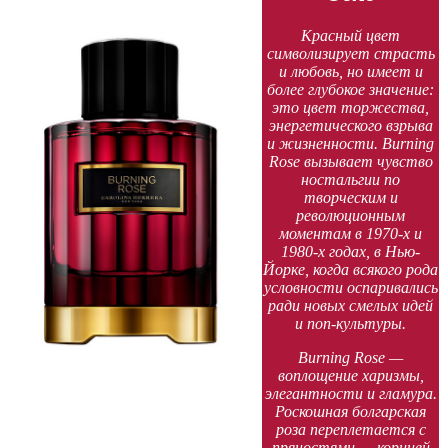
Красный цвет
символизирует страсть
и любовь, но имеет и
более глубокое значение:
это цвет торжества,
энергетического взрыва
и жизненности. Burning
Rose вызывает чувство
ностальгии по
творческим и
революционным
моментам в 1970-х и
1980-х годах, в Нью-
Йорке, когда всякого рода
условности оспаривались
ради новых смелых идей
и поп-культуры.
Burning Rose —
воплощение харизмы,
элегантности и гламура.
Роскошная болгарская
роза переплетается с
пряностями — корицей