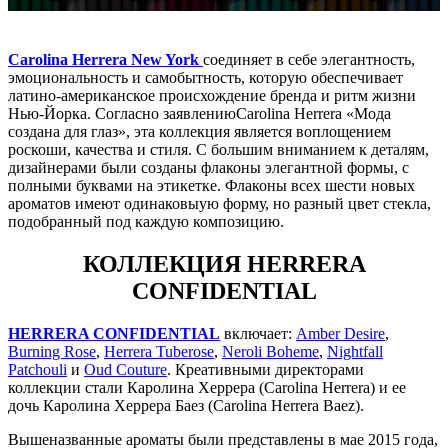
Carolina Herrera New York
соединяет в себе элегантность,
эмоциональность и самобытность, которую обеспечивает
латино-американское происхождение бренда и ритм жизни
Нью-Йорка. Согласно заявлению
Carolina Herrera «Мода
создана для глаз», эта коллекция является воплощением
роскоши, качества и стиля. С большим вниманием к деталям,
дизайнерами были созданы флаконы элегантной формы, с
полными буквами на этикетке. Флаконы всех шести новых
ароматов имеют одинаковыую форму, но разный цвет стекла,
подобранный под каждую композицию.
КОЛЛЕКЦИЯ HERRERA
CONFIDENTIAL
HERRERA CONFIDENTIAL
включает:
Amber Desire
,
Burning Rose
,
Herrera Tuberose
,
Neroli Boheme
,
Nightfall
Patchouli
и
Oud Couture
. Креативными директорами
коллекции стали Каролина Херрера (Carolina Herrera) и ее
дочь Каролина Херрера Баез (Carolina Herrera Baez).
Вышеназванные ароматы были представлены в мае 2015 года,