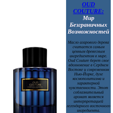
OUD
COUTURE:
Мир
Безграничных
Возможностей
Масло агарового дерева
считается самым
ценным древесным
ингредиентом в мире.
Oud Couture берет свое
вдохновение в Серднем
Востоке и современном
Нью-Йорке, духе
космополитизма и
характерной
чувственности. Этот
соблазнительный
аромат является
интерпретацией
легендарного восточного
ингредиента.