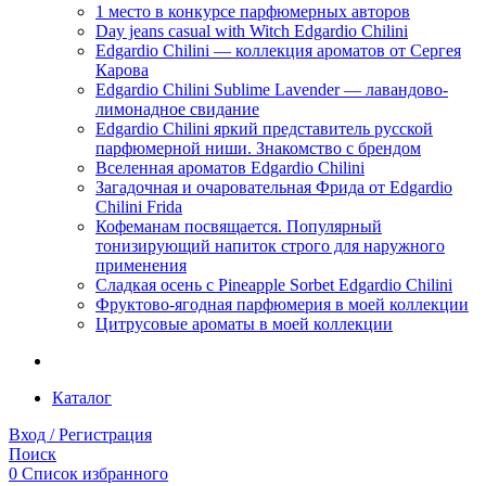
1 место в конкурсе парфюмерных авторов
Day jeans casual with Witch Edgardio Chilini
Edgardio Chilini — коллекция ароматов от Сергея
Карова
Edgardio Chilini Sublime Lavender — лавандово-
лимонадное свидание
Edgardio Chilini яркий представитель русской
парфюмерной ниши. Знакомство с брендом
Вселенная ароматов Edgardio Chilini
Загадочная и очаровательная Фрида от Edgardio
Chilini Frida
Кофеманам посвящается. Популярный
тонизирующий напиток строго для наружного
применения
Сладкая осень с Pineapple Sorbet Edgardio Chilini
Фруктово-ягодная парфюмерия в моей коллекции
​Цитрусовые ароматы в моей коллекции
Каталог
Вход / Регистрация
Поиск
0
Список избранного