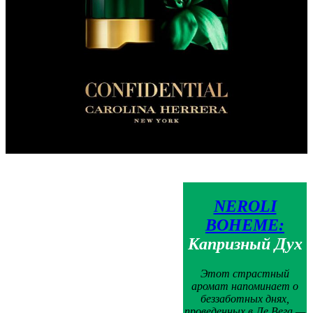
NEROLI
BOHEME:
Капризный Дух
Этот страстный
аромат напоминает о
беззаботных днях,
проведенных в Ле Вега —