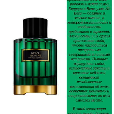
родовом имении семьи
Херрера в Венесуэле. Ле
Вега — богатое и
зеленое имение, в
котором элегантность и
необычность
пребывают в гармонии.
Члены семьи и их друзья
приезжают сюда,
чтобы насладиться
прекрасными
вечеринками и личными
встречами. Пышные
изумрудные сады,
великолепные закаты и
красивые пейзажи
оставляют
незабываемые
воспоминания об этих
особенных моментах и
очаровательном во всех
смыслах месте.
В этой композиции
аромат нероли богемен,