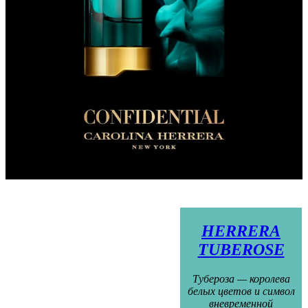
HERRERA
TUBEROSE
Тубероза — королева
белых цветов и символ
вневременной