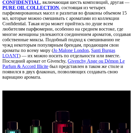
CONFIDENTIAL
, включающая шесть композиций, другая —
PURE OIL COLLECTION
, состоящая из четырех
парфюмированных масел и разлитая во флаконы объемом 15
мл, которые можно смешивать с ароматами из коллекции
Confidential. Такая игра может прийтись по душе всем
любителям парфюмерии, особенно на среднем востоке, где
многие женщины увлекаются соединением ароматов, создавая
собственные миксы. Подобный подход к смешиванию не
чужд некоторым популярным брендам, продающим свои
ароматы по всему миру (
Jo Malone London
,
Santi Burgas
LOANT
) — их можно носить по отдельности или вместе.
Последний аромат от Givenchy,
Givenchy Ange ou Démon Le
Parfum & Accord Illicite
был представлен в таком же стиле и
появился в двух флаконах, позволяющих создавать свою
вариацию аромата.