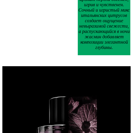
игрив и чувственен.
Сочный и игристый микс
итальянских цитрусов
создает ощущение
невыразимой свежести,
а распускающийся в ночи
жасмин добавляет
композиции элегантной
глубины.