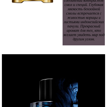
соединении контрастов
смол и специй. Глубокая
мягкость бензойной
смолы встречается с
живостью корицы и
листьями индонезийских
пачули. Прекрасный
аромат для тех, кто
желает увидеть мир под
другим углом.