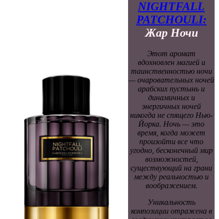
NIGHTFALL
PATCHOULI:
Жар Ночи
Этот аромат
вдохновлен магией и
таинственностью ночи
— очаровательных ночей
арабских пустынь и
динамичных и
энергичных ночей
никогда не спящего Нью-
Йорка. Ночь — это
время, когда может
произойти все что
угодно, бесконечный мир
возможностей,
существующий на грани
между реальностью и
воображением.
Уникальность
композиции отражена в