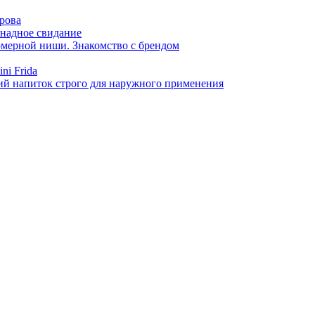
арова
онадное свидание
фюмерной ниши. Знакомство с брендом
ni Frida
й напиток строго для наружного применения