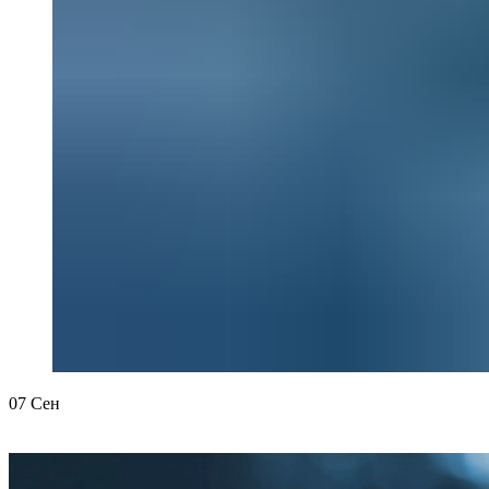
07
Сен