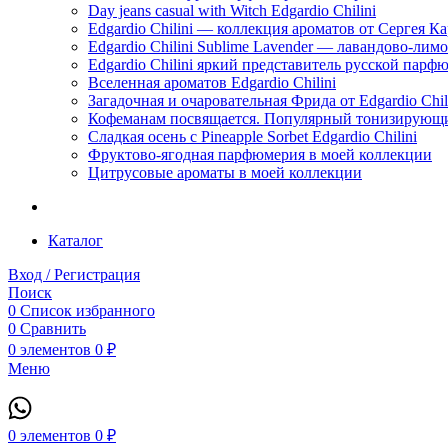
Day jeans casual with Witch Edgardio Chilini
Edgardio Chilini — коллекция ароматов от Сергея К
Edgardio Chilini Sublime Lavender — лавандово-лим
Edgardio Chilini яркий представитель русской пар
Вселенная ароматов Edgardio Chilini
Загадочная и очаровательная Фрида от Edgardio Chili
Кофеманам посвящается. Популярный тонизирующи
Сладкая осень с Pineapple Sorbet Edgardio Chilini
Фруктово-ягодная парфюмерия в моей коллекции
​Цитрусовые ароматы в моей коллекции
Каталог
Вход / Регистрация
Поиск
0
Список избранного
0
Сравнить
0
элементов
0
₽
Меню
0
элементов
0
₽