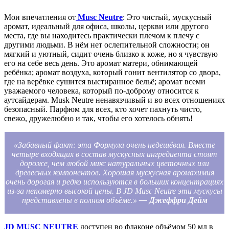
Мои впечатления от
Musc Neutre
: Это чистый, мускусный
аромат, идеальный для офиса, школы, церкви или другого
места, где вы находитесь практически плечом к плечу с
другими людьми. В нём нет ослепительной сложности; он
мягкий и уютный, сидит очень близко к коже, но я чувствую
его на себе весь день. Это аромат матери, обнимающей
ребёнка; аромат воздуха, который гонит вентилятор со двора,
где на верёвке сушится выстиранное бельё; аромат всеми
уважаемого человека, который по-доброму относится к
аутсайдерам. Musk Neutre ненавязчивый и во всех отношениях
безопасный. Парфюм для всех, кто хочет пахнуть чисто,
свежо, дружелюбно и так, чтобы его хотелось обнять!
«Забавный факт: эта Формула очень недешёвая. Вместе
четыре входящих в состав мускусных ингредиента стоят
дороже, чем любой микс натуральных цветочных или
древесных компонентов. Хорошая мускусная аромахимия
очень дорогая и редко используются в больших концентрациях
из-за непомерно высокой цены. В JD Musc Neutre эти мускусы
представлены в полном объёме.»
— Джеффри Дейм
JD MUSC NEUTRE
доступен во флаконе объёмом 50 мл в