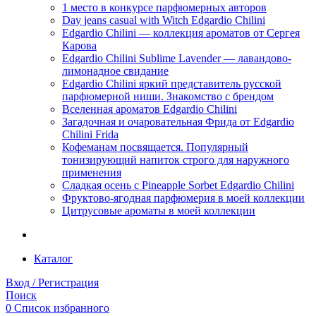
1 место в конкурсе парфюмерных авторов
Day jeans casual with Witch Edgardio Chilini
Edgardio Chilini — коллекция ароматов от Сергея
Карова
Edgardio Chilini Sublime Lavender — лавандово-
лимонадное свидание
Edgardio Chilini яркий представитель русской
парфюмерной ниши. Знакомство с брендом
Вселенная ароматов Edgardio Chilini
Загадочная и очаровательная Фрида от Edgardio
Chilini Frida
Кофеманам посвящается. Популярный
тонизирующий напиток строго для наружного
применения
Сладкая осень с Pineapple Sorbet Edgardio Chilini
Фруктово-ягодная парфюмерия в моей коллекции
​Цитрусовые ароматы в моей коллекции
Каталог
Вход / Регистрация
Поиск
0
Список избранного