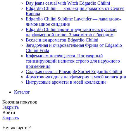
Day jeans casual with Witch Edgardio Chilini
Edgardio Chilini — коллекция ароматов от Сергея
Карова
Edgardio Chilini Sublime Lavender — лавандово-
лимонадное свидание
Edgardio Chilini яркий представитель русской
парфюмерной ниши. Знакомство с брендом
Вселенная ароматов Edgardio Chilini
Загадочная и очаровательная Фрида от Edgardio
Chilini Frida
Кофеманам посвящается. Популярный
тонизирующий напиток строго для наружного
применения
Сладкая осень с Pineapple Sorbet Edgardio Chilini
Фруктово-ягодная парфюмерия в моей коллекции
​Цитрусовые ароматы в моей коллекции
Каталог
Корзина покупок
Закрыть
Войти
Закрыть
Нет аккаунта?