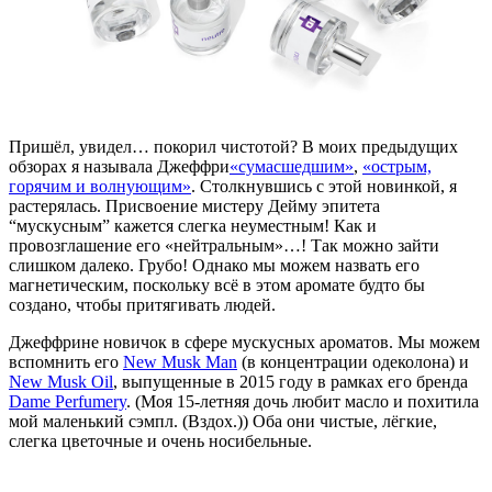
Пришёл, увидел… покорил чистотой? В моих предыдущих
обзорах я называла Джеффри
«сумасшедшим»
,
«острым,
горячим и волнующим»
. Столкнувшись с этой новинкой, я
растерялась. Присвоение мистеру Дейму эпитета
“мускусным” кажется слегка неуместным! Как и
провозглашение его «нейтральным»…! Так можно зайти
слишком далеко. Грубо! Однако мы можем назвать его
магнетическим, поскольку всё в этом аромате будто бы
создано, чтобы притягивать людей.
Джеффри
не новичок в сфере мускусных ароматов. Мы можем
вспомнить его
New Musk Man
(в концентрации одеколона) и
New Musk Oil
, выпущенные в 2015 году в рамках его бренда
Dame Perfumery
. (Моя 15-летняя дочь любит масло и похитила
мой маленький сэмпл. (Вздох.)) Оба они чистые, лёгкие,
слегка цветочные и очень носибельные.