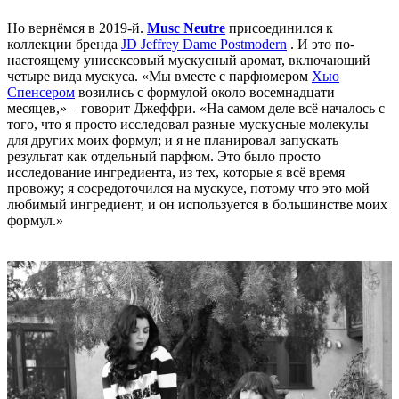
Но вернёмся в 2019-й.
Musc Neutre
присоединился к
коллекции бренда
JD Jeffrey Dame Postmodern
. И это по-
настоящему унисексовый мускусный аромат, включающий
четыре вида мускуса. «Мы вместе с парфюмером
Хью
Спенсером
возились с формулой около восемнадцати
месяцев,» – говорит Джеффри. «На самом деле всё началось с
того, что я просто исследовал разные мускусные молекулы
для других моих формул; и я не планировал запускать
результат как отдельный парфюм. Это было просто
исследование ингредиента, из тех, которые я всё время
провожу; я сосредоточился на мускусе, потому что это мой
любимый ингредиент, и он используется в большинстве моих
формул.»