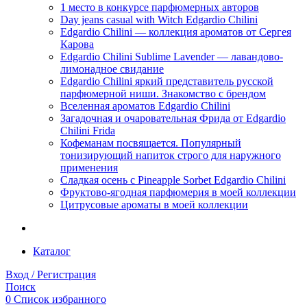
1 место в конкурсе парфюмерных авторов
Day jeans casual with Witch Edgardio Chilini
Edgardio Chilini — коллекция ароматов от Сергея
Карова
Edgardio Chilini Sublime Lavender — лавандово-
лимонадное свидание
Edgardio Chilini яркий представитель русской
парфюмерной ниши. Знакомство с брендом
Вселенная ароматов Edgardio Chilini
Загадочная и очаровательная Фрида от Edgardio
Chilini Frida
Кофеманам посвящается. Популярный
тонизирующий напиток строго для наружного
применения
Сладкая осень с Pineapple Sorbet Edgardio Chilini
Фруктово-ягодная парфюмерия в моей коллекции
​Цитрусовые ароматы в моей коллекции
Каталог
Вход / Регистрация
Поиск
0
Список избранного