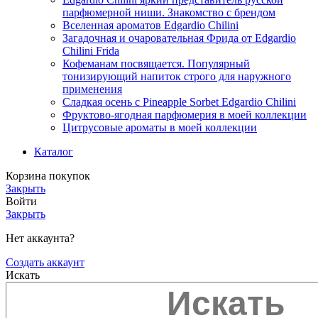
парфюмерной ниши. Знакомство с брендом
Вселенная ароматов Edgardio Chilini
Загадочная и очаровательная Фрида от Edgardio
Chilini Frida
Кофеманам посвящается. Популярный
тонизирующий напиток строго для наружного
применения
Сладкая осень с Pineapple Sorbet Edgardio Chilini
Фруктово-ягодная парфюмерия в моей коллекции
​Цитрусовые ароматы в моей коллекции
Каталог
Корзина покупок
Закрыть
Войти
Закрыть
Нет аккаунта?
Создать аккаунт
Искать