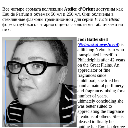
Все четыре аромата коллекции
Atelier d’Orient
доступны как
Eau de Parfum в объемах 50 мл и 250 мл. Они облачены в
стеклянные флаконы традиционной для серии
Private Blend
формы глубокого янтарного цвета с золотыми табличками на
них.
Jodi Battershell
(
NebraskaLovesScent
)
is
a lifelong Nebraskan who
transplanted herself to
Philadelphia after 42 years
on the Great Plains. An
appreciator of fine
fragrances since
childhood, she tried her
hand at natural perfumery
and fragrance-mixing for a
number of years,
ultimately concluding she
was better suited to
appreciating the fragrance
creations of others. She is
pleased to finally be
putting her English degree