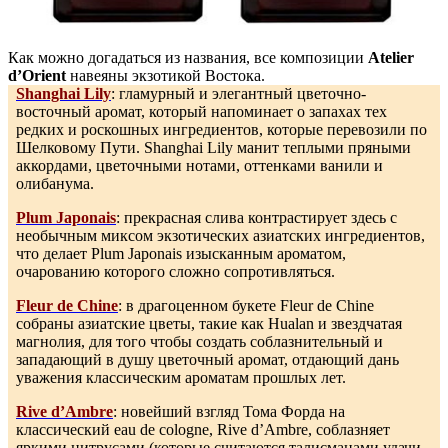
Как можно догадаться из названия, все композиции
Atelier
d’Orient
навеяны экзотикой Востока.
Shanghai Lily
: гламурный и элегантный цветочно-
восточный аромат, который напоминает о запахах тех
редких и роскошных ингредиентов, которые перевозили по
Шелковому Пути. Shanghai Lily манит теплыми пряными
аккордами, цветочными нотами, оттенками ванили и
олибанума.
Plum Japonais
: прекрасная слива контрастирует здесь с
необычным миксом экзотических азиатских ингредиентов,
что делает Plum Japonais изысканным ароматом,
очарованию которого сложно сопротивляться.
Fleur de Chine
: в драгоценном букете Fleur de Chine
собраны азиатские цветы, такие как Hualan и звездчатая
магнолия, для того чтобы создать соблазнительный и
западающий в душу цветочный аромат, отдающий дань
уважения классическим ароматам прошлых лет.
Rive d’Ambre
: новейший взгляд Тома Форда на
классический eau de cologne, Rive d’Ambre, соблазняет
яркими цитрусами (которые считаются талисманами удачи