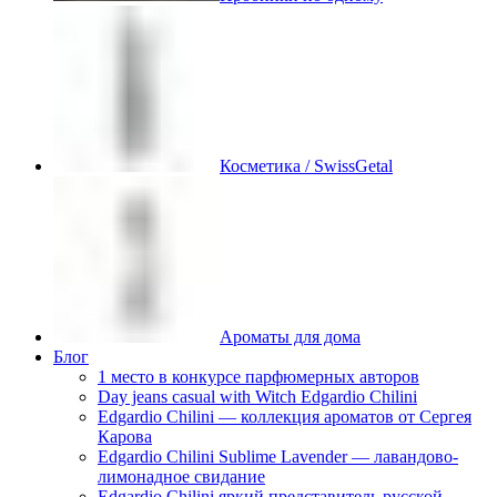
Косметика / SwissGetal
Ароматы для дома
Блог
1 место в конкурсе парфюмерных авторов
Day jeans casual with Witch Edgardio Chilini
Edgardio Chilini — коллекция ароматов от Сергея
Карова
Edgardio Chilini Sublime Lavender — лавандово-
лимонадное свидание
Edgardio Chilini яркий представитель русской