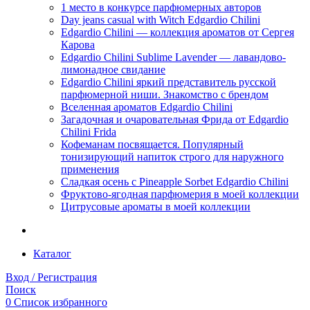
1 место в конкурсе парфюмерных авторов
Day jeans casual with Witch Edgardio Chilini
Edgardio Chilini — коллекция ароматов от Сергея
Карова
Edgardio Chilini Sublime Lavender — лавандово-
лимонадное свидание
Edgardio Chilini яркий представитель русской
парфюмерной ниши. Знакомство с брендом
Вселенная ароматов Edgardio Chilini
Загадочная и очаровательная Фрида от Edgardio
Chilini Frida
Кофеманам посвящается. Популярный
тонизирующий напиток строго для наружного
применения
Сладкая осень с Pineapple Sorbet Edgardio Chilini
Фруктово-ягодная парфюмерия в моей коллекции
​Цитрусовые ароматы в моей коллекции
Каталог
Вход / Регистрация
Поиск
0
Список избранного