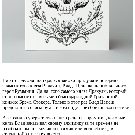
На этот раз она постаралась заново придумать историю
знаменитого князя Валахии, Влада Цепеша, национального
героя Румынии. Да-да, того самого князя Дракулы, который
стал знаменит на весь мир благодаря одной британской
книжке Брэма Стокера. Только в этот раз Влад Цепеш
предстанет в своем румынском виде – без британской готики.
Александра уверяет, что нашла рецепты ароматов, которые
князь Влад заказывал своему алхимику (в те времена не
разобрать было – медик он, химик или волшебник), в
старинной книге тех времен.