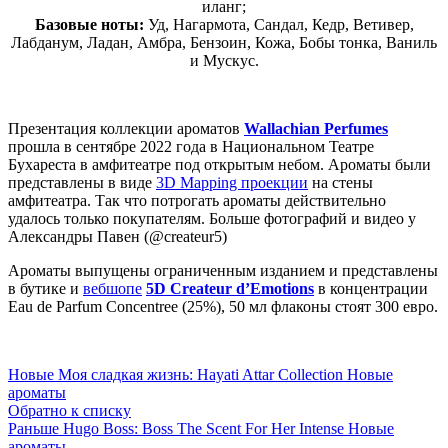
иланг;
Базовые ноты:
Уд, Нагармота, Сандал, Кедр, Ветивер,
Лабданум, Ладан, Амбра, Бензоин, Кожа, Бобы тонка, Ваниль
и Мускус.
Презентация коллекции ароматов
Wallachian Perfumes
прошла в сентябре 2022 года в Национальном Театре
Бухареста в амфитеатре под открытым небом. Ароматы были
представлены в виде
3D Mapping проекции
на стены
амфитеатра. Так что потрогать ароматы действительно
удалось только покупателям. Больше фотографий и видео у
Александры Павен (@createur5)
Ароматы выпущены ограниченным изданием и представлены
в бутике и
вебшопе
5D Createur d’Emotions
в концентрации
Eau de Parfum Concentree (25%), 50 мл флаконы стоят 300 евро.
Новые
Моя сладкая жизнь: Hayati Attar Collection Новые
ароматы
Обратно к списку
Раньше
Hugo Boss: Boss The Scent For Her Intense Новые
ароматы