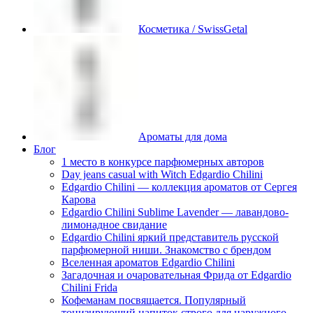
Косметика / SwissGetal
Ароматы для дома
Блог
1 место в конкурсе парфюмерных авторов
Day jeans casual with Witch Edgardio Chilini
Edgardio Chilini — коллекция ароматов от Сергея
Карова
Edgardio Chilini Sublime Lavender — лавандово-
лимонадное свидание
Edgardio Chilini яркий представитель русской
парфюмерной ниши. Знакомство с брендом
Вселенная ароматов Edgardio Chilini
Загадочная и очаровательная Фрида от Edgardio
Chilini Frida
Кофеманам посвящается. Популярный
тонизирующий напиток строго для наружного