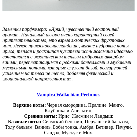
Заметки парфюмера: «Яркий, чувственный восточный
аромат. Начальный аккорд очень характерный своей
притягательностью, это взрыв экзотических фруктовых
нот. Легкое прикосновение ландыша, мягкие пудровые ноты
ириса, теплая и роскошная чувственность жасмина идеально
сочетаются с экзотическим теплым амбровым аккордом
ванили, переплетающимся с редкими бальзамами и глубокими
мускусными нотами, которые служат базой, реагирующей
усилением на телесное тепло, добавляя физической и
эмоциональной напряженности».
Vampira
Wallachian Perfumes
Верхние ноты:
Черная смородина, Пралине, Манго,
Клубника и Апельсин;
Средние ноты:
Ирис, Жасмин и Ландыш;
Базовые ноты:
Сиамский бензоин, Перуанский бальзам,
Толу бальзам, Ваниль, Бобы тонка, Амбра, Ветивер, Пачули,
Сандал, Мускус и Мох.