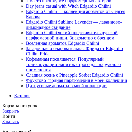
1 место в конкурсе парфюмерных авторов
Day jeans casual with Witch Edgardio Chilini
Edgardio Chilini — коллекция ароматов от Сергея
Карова
Edgardio Chilini Sublime Lavender — лавандово-
лимонадное свидание
Edgardio Chilini яркий представитель русской
парфюмерной ниши. Знакомство с брендом
Вселенная ароматов Edgardio Chilini
Загадочная и очаровательная Фрида от Edgardio
Chilini Frida
Кофеманам посвящается. Популярный
тонизирующий напиток строго для наружного
применения
Сладкая осень с Pineapple Sorbet Edgardio Chilini
Фруктово-ягодная парфюмерия в моей коллекции
​Цитрусовые ароматы в моей коллекции
Каталог
Корзина покупок
Закрыть
Войти
Закрыть
Нет аккаунта?