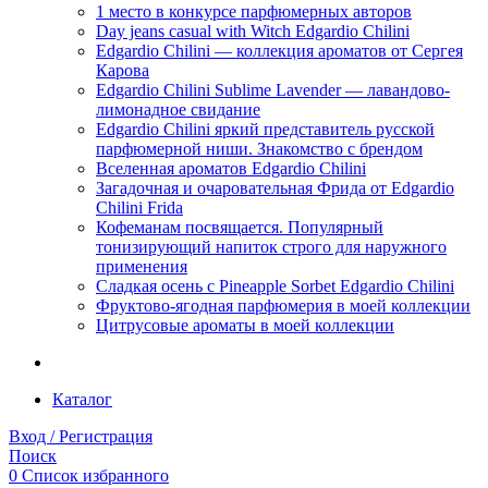
1 место в конкурсе парфюмерных авторов
Day jeans casual with Witch Edgardio Chilini
Edgardio Chilini — коллекция ароматов от Сергея
Карова
Edgardio Chilini Sublime Lavender — лавандово-
лимонадное свидание
Edgardio Chilini яркий представитель русской
парфюмерной ниши. Знакомство с брендом
Вселенная ароматов Edgardio Chilini
Загадочная и очаровательная Фрида от Edgardio
Chilini Frida
Кофеманам посвящается. Популярный
тонизирующий напиток строго для наружного
применения
Сладкая осень с Pineapple Sorbet Edgardio Chilini
Фруктово-ягодная парфюмерия в моей коллекции
​Цитрусовые ароматы в моей коллекции
Каталог
Вход / Регистрация
Поиск
0
Список избранного