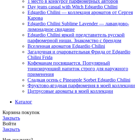
1 место в конкурсе парфюмерных авторов
Day jeans casual with Witch Edgardio Chilini
Edgardio Chilini — коллекция ароматов от Сергея
Карова
Edgardio Chilini Sublime Lavender — лавандово-
лимонадное свидание
Edgardio Chilini яркий представитель русской
парфюмерной ниши. Знакомство с брендом
Вселенная ароматов Edgardio Chilini
Загадочная и очаровательная Фрида от Edgardio
Chilini Frida
Кофеманам посвящается. Популярный
тонизирующий напиток строго для наружного
применения
Сладкая осень с Pineapple Sorbet Edgardio Chilini
Фруктово-ягодная парфюмерия в моей коллекции
​Цитрусовые ароматы в моей коллекции
Каталог
Корзина покупок
Закрыть
Войти
Закрыть
Нет аккаунта?