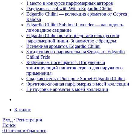
1 место в конкурсе парфюмерных авторов
Day jeans casual with Witch Edgardio Chilini
Edgardio Chilini — коллекция ароматов от Сергея
Карова
Edgardio Chilini Sublime Lavender — лавандово-
лимонадное свидание
Edgardio Chilini яркий представитель русской
парфюмерной ниши. Знакомство с брендом
Вселенная ароматов Edgardio Chilini
Загадочная и очаровательная Фрида от Edgardio
Chilini Frida
Кофеманам посвящается. Популярный
тонизирующий напиток строго для наружного
применения
Сладкая осень с Pineapple Sorbet Edgardio Chilini
Фруктово-ягодная парфюмерия в моей коллекции
​Цитрусовые ароматы в моей коллекции
Каталог
Вход / Регистрация
Поиск
0
Список избранного