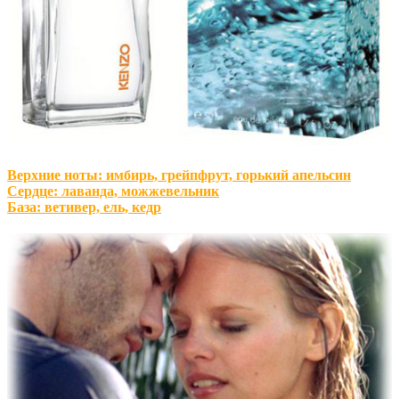
Верхние ноты: имбирь, грейпфрут, горький апельсин
Сердце: лаванда, можжевельник
База: ветивер, ель, кедр