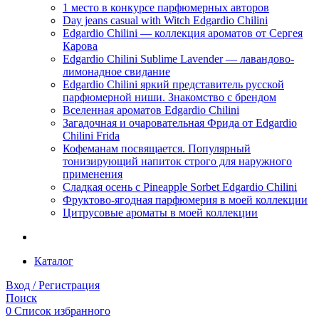
1 место в конкурсе парфюмерных авторов
Day jeans casual with Witch Edgardio Chilini
Edgardio Chilini — коллекция ароматов от Сергея
Карова
Edgardio Chilini Sublime Lavender — лавандово-
лимонадное свидание
Edgardio Chilini яркий представитель русской
парфюмерной ниши. Знакомство с брендом
Вселенная ароматов Edgardio Chilini
Загадочная и очаровательная Фрида от Edgardio
Chilini Frida
Кофеманам посвящается. Популярный
тонизирующий напиток строго для наружного
применения
Сладкая осень с Pineapple Sorbet Edgardio Chilini
Фруктово-ягодная парфюмерия в моей коллекции
​Цитрусовые ароматы в моей коллекции
Каталог
Вход / Регистрация
Поиск
0
Список избранного