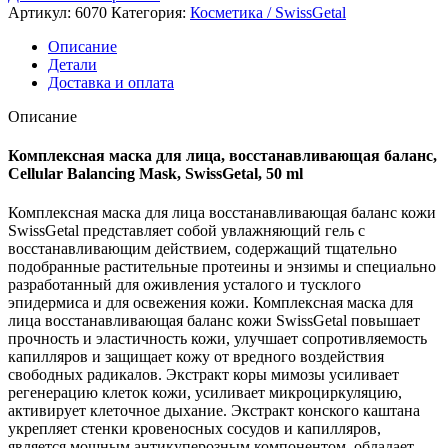
Артикул:
6070
Категория:
Косметика / SwissGetal
Описание
Детали
Доставка и оплата
Описание
Комплексная маска для лица, восстанавливающая баланс,
Cellular Balancing Mask, SwissGetal, 50 ml
Комплексная маска для лица восстанавливающая баланс кожи
SwissGetal представляет собой увлажняющий гель c
восстанавливающим действием, содержащий тщательно
подобранные растительные протеины и энзимы и специально
разработанный для оживления усталого и тусклого
эпидермиса и для освежения кожи. Комплексная маска для
лица восстанавливающая баланс кожи SwissGetal повышает
прочность и эластичность кожи, улучшает сопротивляемость
капилляров и защищает кожу от вредного воздействия
свободных радикалов. Экстракт коры мимозы усиливает
регенерацию клеток кожи, усиливает микроциркуляцию,
активирует клеточное дыхание. Экстракт конского каштана
укрепляет стенки кровеносных сосудов и капилляров,
является мощным антикуперозным компонентом, обладает