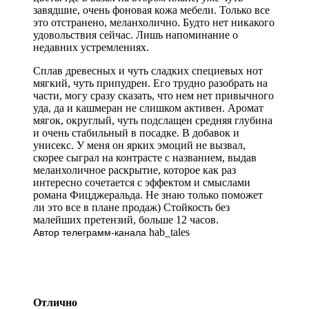
завядшие, очень фоновая кожа мебели. Только все
это отстранено, меланхолично. Будто нет никакого
удовольствия сейчас. Лишь напоминание о
недавних устремлениях.
Сплав древесных и чуть сладких специевых нот
мягкий, чуть припудрен. Его трудно разобрать на
части, могу сразу сказать, что нем нет привычного
уда, да и кашмеран не слишком активен. Аромат
мягок, округлый, чуть подслащен средняя глубина
и очень стабильный в посадке. В добавок и
унисекс. У меня он ярких эмоций не вызвал,
скорее сыграл на контрасте с названием, выдав
меланхоличное раскрытие, которое как раз
интересно сочетается с эффектом и смыслами
романа Фицджеральда. Не знаю только поможет
ли это все в плане продаж) Стойкость без
малейших претензий, больше 12 часов.
hab_tales
Автор телеграмм-канала
Отлично