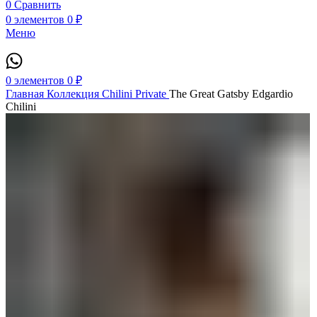
0
Сравнить
0
элементов
0
₽
Меню
0
элементов
0
₽
Главная
Коллекция Chilini Private
The Great Gatsby Edgardio
Chilini