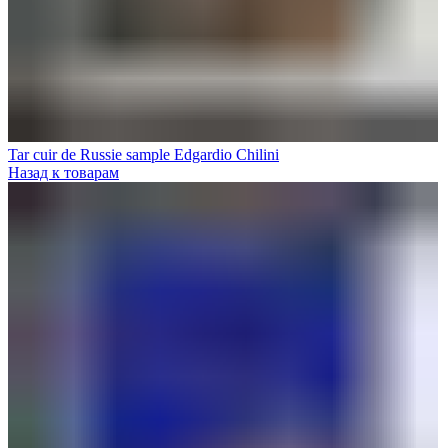
Tar cuir de Russie sample Edgardio Chilini
Назад к товарам