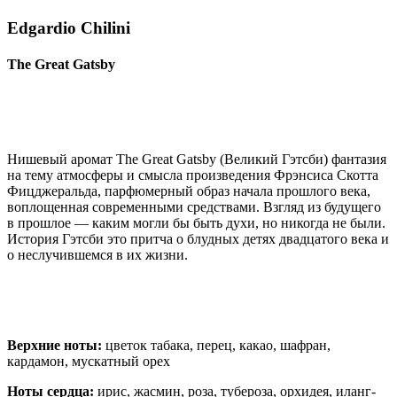
Edgardio Chilini
The Great Gatsby
Нишевый аромат The Great Gatsby (Великий Гэтсби) фантазия
на тему атмосферы и смысла произведения Фрэнсиса Скотта
Фицджеральда, парфюмерный образ начала прошлого века,
воплощенная современными средствами. Взгляд из будущего
в прошлое — каким могли бы быть духи, но никогда не были.
История Гэтсби это притча о блудных детях двадцатого века и
о неслучившемся в их жизни.
Верхние ноты:
цветок табака, перец, какао, шафран,
кардамон, мускатный орех
Ноты сердца:
ирис, жасмин, роза, тубероза, орхидея, иланг-