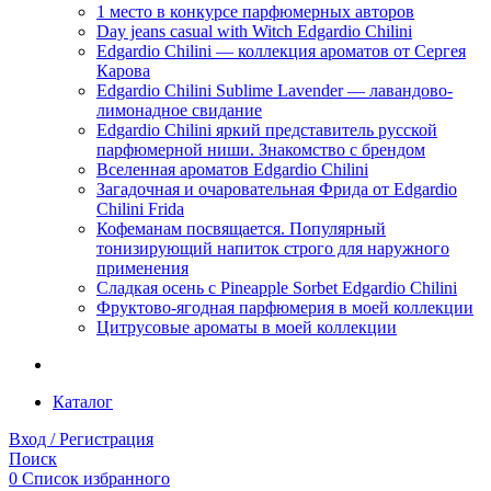
1 место в конкурсе парфюмерных авторов
Day jeans casual with Witch Edgardio Chilini
Edgardio Chilini — коллекция ароматов от Сергея
Карова
Edgardio Chilini Sublime Lavender — лавандово-
лимонадное свидание
Edgardio Chilini яркий представитель русской
парфюмерной ниши. Знакомство с брендом
Вселенная ароматов Edgardio Chilini
Загадочная и очаровательная Фрида от Edgardio
Chilini Frida
Кофеманам посвящается. Популярный
тонизирующий напиток строго для наружного
применения
Сладкая осень с Pineapple Sorbet Edgardio Chilini
Фруктово-ягодная парфюмерия в моей коллекции
​Цитрусовые ароматы в моей коллекции
Каталог
Вход / Регистрация
Поиск
0
Список избранного