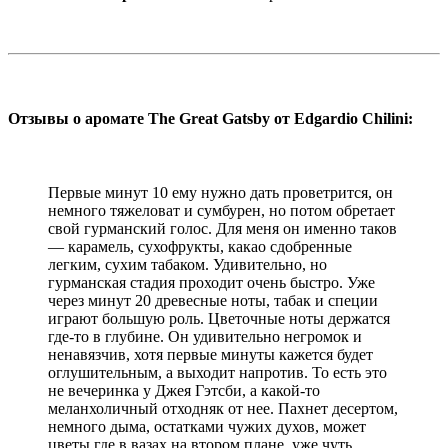
Отзывы о аромате The Great Gatsby от Edgardio Chilini:
Первые минут 10 ему нужно дать проветрится, он
немного тяжеловат и сумбурен, но потом обретает
свой гурманский голос. Для меня он именно таков
— карамель, сухофрукты, какао сдобренные
легким, сухим табаком. Удивительно, но
гурманская стадия проходит очень быстро. Уже
через минут 20 древесные ноты, табак и специи
играют большую роль. Цветочные ноты держатся
где-то в глубине. Он удивительно негромок и
ненавязчив, хотя первые минуты кажется будет
оглушительным, а выходит напротив. То есть это
не вечеринка у Джея Гэтсби, а какой-то
меланхоличный отходняк от нее. Пахнет десертом,
немного дыма, остатками чужих духов, может
цветы где в вазах на втором плане, уже чуть