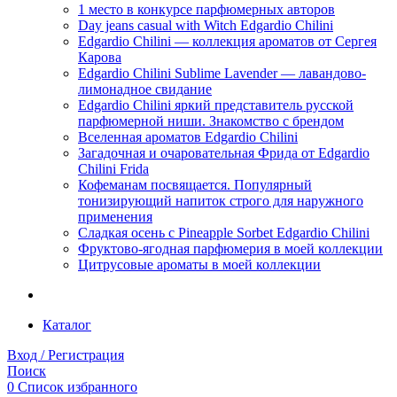
1 место в конкурсе парфюмерных авторов
Day jeans casual with Witch Edgardio Chilini
Edgardio Chilini — коллекция ароматов от Сергея
Карова
Edgardio Chilini Sublime Lavender — лавандово-
лимонадное свидание
Edgardio Chilini яркий представитель русской
парфюмерной ниши. Знакомство с брендом
Вселенная ароматов Edgardio Chilini
Загадочная и очаровательная Фрида от Edgardio
Chilini Frida
Кофеманам посвящается. Популярный
тонизирующий напиток строго для наружного
применения
Сладкая осень с Pineapple Sorbet Edgardio Chilini
Фруктово-ягодная парфюмерия в моей коллекции
​Цитрусовые ароматы в моей коллекции
Каталог
Вход / Регистрация
Поиск
0
Список избранного