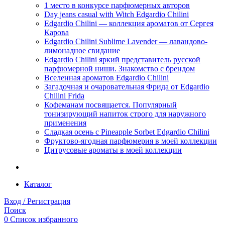
1 место в конкурсе парфюмерных авторов
Day jeans casual with Witch Edgardio Chilini
Edgardio Chilini — коллекция ароматов от Сергея
Карова
Edgardio Chilini Sublime Lavender — лавандово-
лимонадное свидание
Edgardio Chilini яркий представитель русской
парфюмерной ниши. Знакомство с брендом
Вселенная ароматов Edgardio Chilini
Загадочная и очаровательная Фрида от Edgardio
Chilini Frida
Кофеманам посвящается. Популярный
тонизирующий напиток строго для наружного
применения
Сладкая осень с Pineapple Sorbet Edgardio Chilini
Фруктово-ягодная парфюмерия в моей коллекции
​Цитрусовые ароматы в моей коллекции
Каталог
Вход / Регистрация
Поиск
0
Список избранного