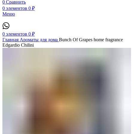
0
Сравнить
0
элементов
0
₽
Меню
0
элементов
0
₽
Главная
Ароматы для дома
Bunch Of Grapes home fragrance
Edgardio Chilini