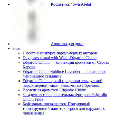
Косметика / SwissGetal
Ароматы для дома
Блог
1 место в конкурсе парфюмерных авторов
Day jeans casual with Witch Edgardio Chilini
Edgardio Chilini — коллекция ароматов от Сергея
Карова
Edgardio Chilini Sublime Lavender — лавандово-
лимонадное свидание
Edgardio Chilini яркий представитель русской
парфюмерной ниши. Знакомство с брендом
Вселенная ароматов Edgardio Chilini
Загадочная и очаровательная Фрида от Edgardio
Chilini Frida
Кофеманам посвящается. Популярный
тонизирующий напиток строго для наружного
применения