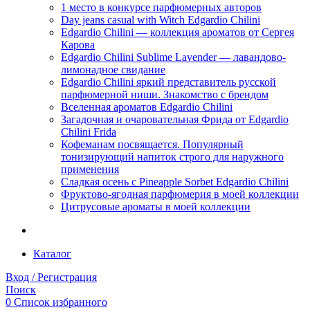
1 место в конкурсе парфюмерных авторов
Day jeans casual with Witch Edgardio Chilini
Edgardio Chilini — коллекция ароматов от Сергея
Карова
Edgardio Chilini Sublime Lavender — лавандово-
лимонадное свидание
Edgardio Chilini яркий представитель русской
парфюмерной ниши. Знакомство с брендом
Вселенная ароматов Edgardio Chilini
Загадочная и очаровательная Фрида от Edgardio
Chilini Frida
Кофеманам посвящается. Популярный
тонизирующий напиток строго для наружного
применения
Сладкая осень с Pineapple Sorbet Edgardio Chilini
Фруктово-ягодная парфюмерия в моей коллекции
​Цитрусовые ароматы в моей коллекции
Каталог
Вход / Регистрация
Поиск
0
Список избранного