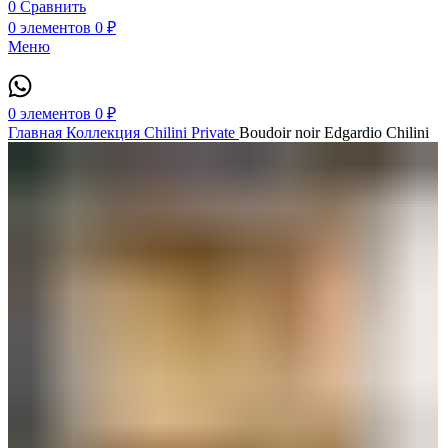
0
Сравнить
0
элементов
0
₽
Меню
0
элементов
0
₽
Главная
Коллекция Chilini Private
Boudoir noir Edgardio Chilini