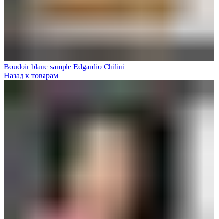
Boudoir blanc sample Edgardio Chilini
Назад к товарам