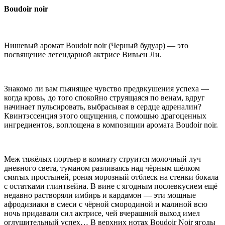
Boudoir noir
Нишевый аромат Boudoir noir (Черный будуар) — это
посвящение легендарной актрисе Вивьен Ли.
Знакомо ли вам пьянящее чувство предвкушения успеха —
когда кровь, до того спокойно струящаяся по венам, вдруг
начинает пульсировать, выбрасывая в сердце адреналин?
Квинтэссенция этого ощущения, с помощью драгоценных
ингредиентов, воплощена в композиции аромата Boudoir noir.
Меж тяжёлых портьер в комнату струится молочный луч
дневного света, туманом разливаясь над чёрным шёлком
смятых простыней, роняя морозный отблеск на стенки бокала
с остатками глинтвейна. В вине с ягодным послевкусием ещё
недавно растворяли имбирь и кардамон — эти мощные
афродизиаки в смеси с чёрной смородиной и малиной всю
ночь придавали сил актрисе, чей вчерашний выход имел
оглушительный успех… В верхних нотах Boudoir Noir ягоды