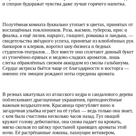
и специи будоражат чувства даже лучше горячего напитка.
Полутёмная комната буквально утопает в цветах, принятых от
восхищённых поклонников. Роза, жасмин, тубероза, ирис и
фиалка, а ещё лилия, нарцисс, гиацинт, ромашка и ландыш, —
свидетельства звёздного успеха, принятые из влюблённых рук
банкиров и клерков, воротил шоу-бизнеса и бедных
студентов-театралов… Все вместе они сплетают дивный букет
из утончённо-пряных и медово-сладких ароматов, лишь
слегка обрамлённых свежим аккордом из смолы гальбанума.
Сердце актрисы бьётся чаще от благодарности и восторга —
именно эти эмоции рождают ноты середины аромата.
В резных шкатулках из атласского кедра и сандалового дерева
поблескивают драгоценные украшения, преподнесённые
важным воздыхателем. Красавица пригубляет вино и
загадочная улыбка играет на её губах — ведь только она знает,
с кем была счастлива несколько часов назад. Гул оваций
кружит голову дебютантки, она снова падает на кровать,
мягко скользя по шёлку простыней хранящих ароматы этой
ночи. Её растрёпанные локоны, пахнущие ветивером,