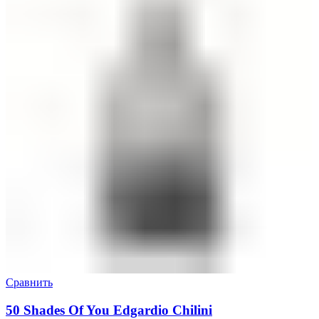
Сравнить
50 Shades Of You Edgardio Chilini