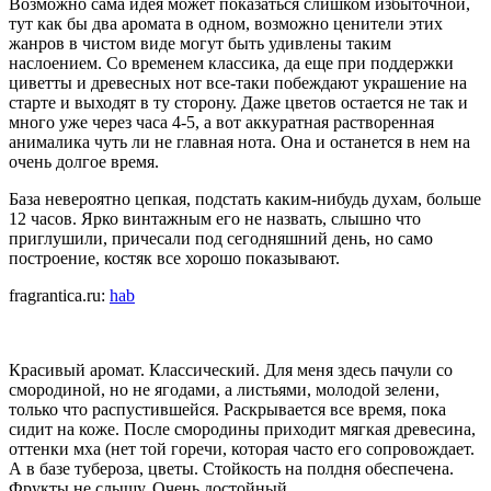
Возможно сама идея может показаться слишком избыточной,
тут как бы два аромата в одном, возможно ценители этих
жанров в чистом виде могут быть удивлены таким
наслоением. Со временем классика, да еще при поддержки
циветты и древесных нот все-таки побеждают украшение на
старте и выходят в ту сторону. Даже цветов остается не так и
много уже через часа 4-5, а вот аккуратная растворенная
анималика чуть ли не главная нота. Она и останется в нем на
очень долгое время.
База невероятно цепкая, подстать каким-нибудь духам, больше
12 часов. Ярко винтажным его не назвать, слышно что
приглушили, причесали под сегодняшний день, но само
построение, костяк все хорошо показывают.
fragrantica.ru:
hab
Красивый аромат. Классический. Для меня здесь пачули со
смородиной, но не ягодами, а листьями, молодой зелени,
только что распустившейся. Раскрывается все время, пока
сидит на коже. После смородины приходит мягкая древесина,
оттенки мха (нет той горечи, которая часто его сопровождает.
А в базе тубероза, цветы. Стойкость на полдня обеспечена.
Фрукты не слышу. Очень достойный