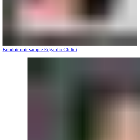
Boudoir noir sample Edgardio Chilini