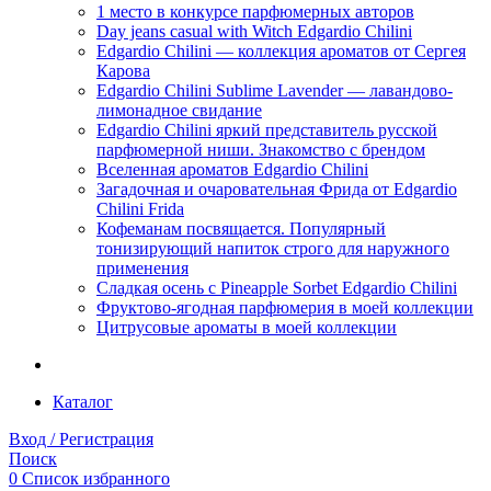
1 место в конкурсе парфюмерных авторов
Day jeans casual with Witch Edgardio Chilini
Edgardio Chilini — коллекция ароматов от Сергея
Карова
Edgardio Chilini Sublime Lavender — лавандово-
лимонадное свидание
Edgardio Chilini яркий представитель русской
парфюмерной ниши. Знакомство с брендом
Вселенная ароматов Edgardio Chilini
Загадочная и очаровательная Фрида от Edgardio
Chilini Frida
Кофеманам посвящается. Популярный
тонизирующий напиток строго для наружного
применения
Сладкая осень с Pineapple Sorbet Edgardio Chilini
Фруктово-ягодная парфюмерия в моей коллекции
​Цитрусовые ароматы в моей коллекции
Каталог
Вход / Регистрация
Поиск
0
Список избранного