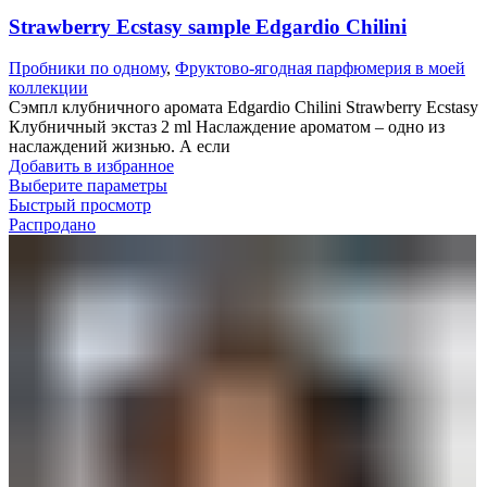
Strawberry Ecstasy sample Edgardio Chilini
Пробники по одному
,
Фруктово-ягодная парфюмерия в моей
коллекции
Сэмпл клубничного аромата Edgardio Chilini Strawberry Ecstasy
Клубничный экстаз 2 ml Наслаждение ароматом – одно из
наслаждений жизнью. А если
Добавить в избранное
Выберите параметры
Быстрый просмотр
Распродано