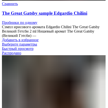
Сравнить
The Great Gatsby sample Edgardio Chilini
Пробники по одному
Сэмпл ирисового аромата Edgardio Chilini The Great Gatsby
Великий Гетсби 2 ml Нишевый аромат The Great Gatsby
(Великий Гэтсби) —
Добавить в избранное
Выберите параметры
Быстрый просмотр
Распродано