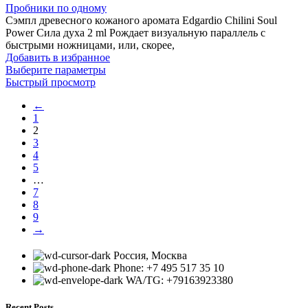
Пробники по одному
Сэмпл древесного кожаного аромата Edgardio Chilini Soul
Power Сила духа 2 ml Рождает визуальную параллель с
быстрыми ножницами, или, скорее,
Добавить в избранное
Выберите параметры
Быстрый просмотр
←
1
2
3
4
5
…
7
8
9
→
Россия, Москва
Phone: +7 495 517 35 10
WA/TG: +79163923380
Recent Posts