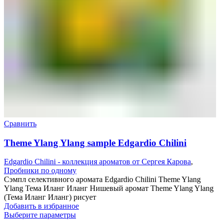
Сравнить
Theme Ylang Ylang sample Edgardio Chilini
Edgardio Chilini - коллекция ароматов от Сергея Карова
,
Пробники по одному
Сэмпл селективного аромата Edgardio Chilini Theme Ylang
Ylang Тема Иланг Иланг Нишевый аромат Theme Ylang Ylang
(Тема Иланг Иланг) рисует
Добавить в избранное
Выберите параметры