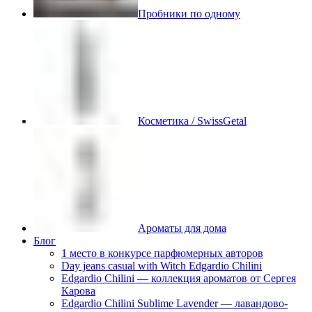
Пробники по одному
Косметика / SwissGetal
Ароматы для дома
Блог
1 место в конкурсе парфюмерных авторов
Day jeans casual with Witch Edgardio Chilini
Edgardio Chilini — коллекция ароматов от Сергея
Карова
Edgardio Chilini Sublime Lavender — лавандово-