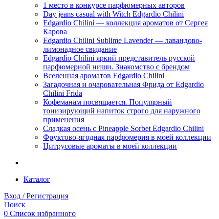
1 место в конкурсе парфюмерных авторов
Day jeans casual with Witch Edgardio Chilini
Edgardio Chilini — коллекция ароматов от Сергея
Карова
Edgardio Chilini Sublime Lavender — лавандово-
лимонадное свидание
Edgardio Chilini яркий представитель русской
парфюмерной ниши. Знакомство с брендом
Вселенная ароматов Edgardio Chilini
Загадочная и очаровательная Фрида от Edgardio
Chilini Frida
Кофеманам посвящается. Популярный
тонизирующий напиток строго для наружного
применения
Сладкая осень с Pineapple Sorbet Edgardio Chilini
Фруктово-ягодная парфюмерия в моей коллекции
​Цитрусовые ароматы в моей коллекции
Каталог
Вход / Регистрация
Поиск
0
Список избранного