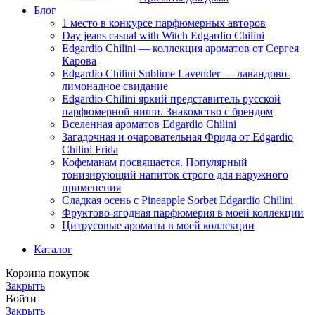
Блог
1 место в конкурсе парфюмерных авторов
Day jeans casual with Witch Edgardio Chilini
Edgardio Chilini — коллекция ароматов от Сергея
Карова
Edgardio Chilini Sublime Lavender — лавандово-
лимонадное свидание
Edgardio Chilini яркий представитель русской
парфюмерной ниши. Знакомство с брендом
Вселенная ароматов Edgardio Chilini
Загадочная и очаровательная Фрида от Edgardio
Chilini Frida
Кофеманам посвящается. Популярный
тонизирующий напиток строго для наружного
применения
Сладкая осень с Pineapple Sorbet Edgardio Chilini
Фруктово-ягодная парфюмерия в моей коллекции
​Цитрусовые ароматы в моей коллекции
Каталог
Корзина покупок
Закрыть
Войти
Закрыть