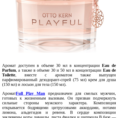
Аромат доступен в объеме 30 мл в концентрации
Eau de
Parfum
, а также в объеме 30 и 50 мл в концентрации
Eau de
Toilette
, вместе с ароматом также выпущен
парфюмированный дезодорант-спрей (75 мл) крем для душа
(150 мл) и лосьон для тела (150 мл).
Аромат
Full Play Man
предназначен для смелых мужчин,
готовых к жизненным вызовам. Он призван подчеркнуть
сильные стороны мужского характера. Композиция
открывается бодрящими цитрусовыми аккордами, нотами
лимона, альдегидов и ревеня. В сердце композиции
заключены ноты лаванды, листа фиалки и ципреола.В базе —