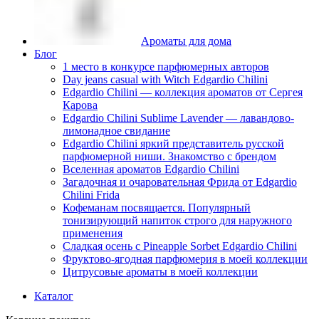
Ароматы для дома
Блог
1 место в конкурсе парфюмерных авторов
Day jeans casual with Witch Edgardio Chilini
Edgardio Chilini — коллекция ароматов от Сергея
Карова
Edgardio Chilini Sublime Lavender — лавандово-
лимонадное свидание
Edgardio Chilini яркий представитель русской
парфюмерной ниши. Знакомство с брендом
Вселенная ароматов Edgardio Chilini
Загадочная и очаровательная Фрида от Edgardio
Chilini Frida
Кофеманам посвящается. Популярный
тонизирующий напиток строго для наружного
применения
Сладкая осень с Pineapple Sorbet Edgardio Chilini
Фруктово-ягодная парфюмерия в моей коллекции
​Цитрусовые ароматы в моей коллекции
Каталог