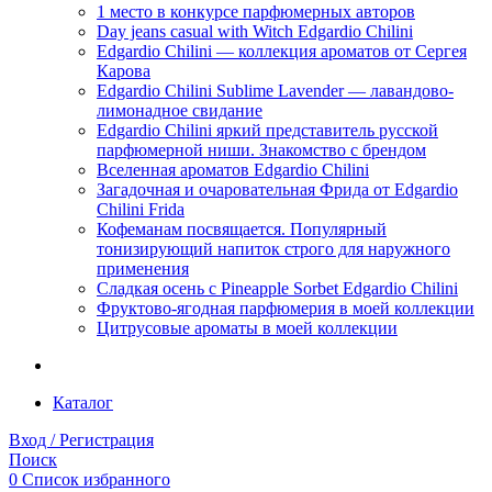
1 место в конкурсе парфюмерных авторов
Day jeans casual with Witch Edgardio Chilini
Edgardio Chilini — коллекция ароматов от Сергея
Карова
Edgardio Chilini Sublime Lavender — лавандово-
лимонадное свидание
Edgardio Chilini яркий представитель русской
парфюмерной ниши. Знакомство с брендом
Вселенная ароматов Edgardio Chilini
Загадочная и очаровательная Фрида от Edgardio
Chilini Frida
Кофеманам посвящается. Популярный
тонизирующий напиток строго для наружного
применения
Сладкая осень с Pineapple Sorbet Edgardio Chilini
Фруктово-ягодная парфюмерия в моей коллекции
​Цитрусовые ароматы в моей коллекции
Каталог
Вход / Регистрация
Поиск
0
Список избранного