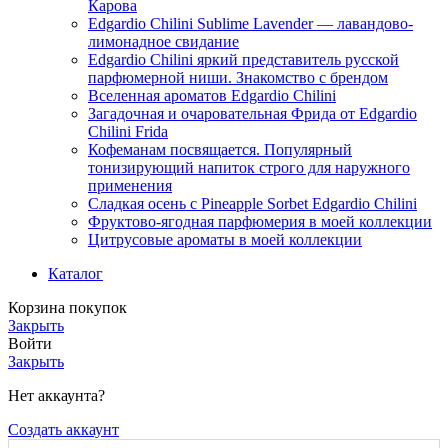
Карова
Edgardio Chilini Sublime Lavender — лавандово-
лимонадное свидание
Edgardio Chilini яркий представитель русской
парфюмерной ниши. Знакомство с брендом
Вселенная ароматов Edgardio Chilini
Загадочная и очаровательная Фрида от Edgardio
Chilini Frida
Кофеманам посвящается. Популярный
тонизирующий напиток строго для наружного
применения
Сладкая осень с Pineapple Sorbet Edgardio Chilini
Фруктово-ягодная парфюмерия в моей коллекции
​Цитрусовые ароматы в моей коллекции
Каталог
Корзина покупок
Закрыть
Войти
Закрыть
Нет аккаунта?
Создать аккаунт