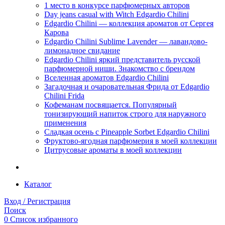
1 место в конкурсе парфюмерных авторов
Day jeans casual with Witch Edgardio Chilini
Edgardio Chilini — коллекция ароматов от Сергея
Карова
Edgardio Chilini Sublime Lavender — лавандово-
лимонадное свидание
Edgardio Chilini яркий представитель русской
парфюмерной ниши. Знакомство с брендом
Вселенная ароматов Edgardio Chilini
Загадочная и очаровательная Фрида от Edgardio
Chilini Frida
Кофеманам посвящается. Популярный
тонизирующий напиток строго для наружного
применения
Сладкая осень с Pineapple Sorbet Edgardio Chilini
Фруктово-ягодная парфюмерия в моей коллекции
​Цитрусовые ароматы в моей коллекции
Каталог
Вход / Регистрация
Поиск
0
Список избранного