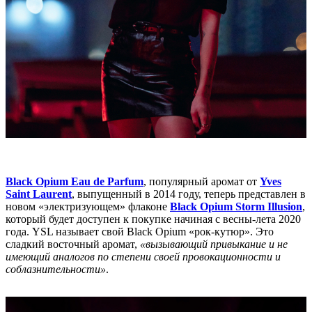
Black Opium Eau de Parfum
, популярный аромат от
Yves
Saint Laurent
, выпущенный в 2014 году, теперь представлен в
новом «электризующем» флаконе
Black Opium Storm Illusion
,
который будет доступен к покупке начиная с весны-лета 2020
года. YSL называет свой Black Opium «рок-кутюр». Это
сладкий восточный аромат,
«вызывающий привыкание и не
имеющий аналогов по степени своей провокационности и
соблазнительности»
.