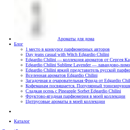
Ароматы для дома
Блог
1 место в конкурсе парфюмерных авторов
Day jeans casual with Witch Edgardio Chilini
Edgardio Chilini — коллекция ароматов от Сергея К
Edgardio Chilini Sublime Lavender — лавандово-лим
Edgardio Chilini яркий представитель русской пар
Вселенная ароматов Edgardio Chilini
Загадочная и очаровательная Фрида от Edgardio Chili
Кофеманам посвящается. Популярный тонизирующи
Сладкая осень с Pineapple Sorbet Edgardio Chilini
Фруктово-ягодная парфюмерия в моей коллекции
​Цитрусовые ароматы в моей коллекции
Каталог