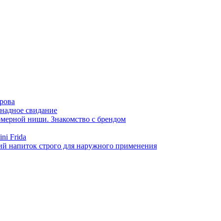
арова
онадное свидание
фюмерной ниши. Знакомство с брендом
ni Frida
й напиток строго для наружного применения