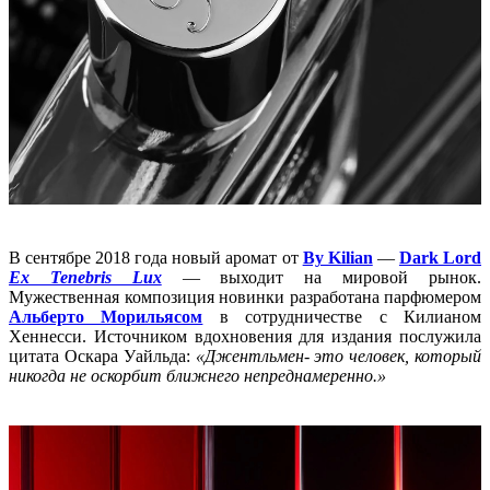
В сентябре 2018 года новый аромат от
By Kilian
—
Dark Lord
Ex Tenebris Lux
— выходит на мировой рынок.
Мужественная композиция новинки разработана парфюмером
Альберто Морильясом
в сотрудничестве с Килианом
Хеннесси. Источником вдохновения для издания послужила
цитата Оскара Уайльда:
«Джентльмен- это человек, который
никогда не оскорбит ближнего непреднамеренно.»