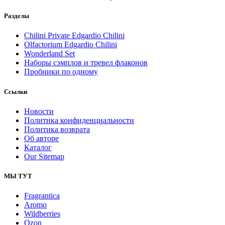
Разделы
Chilini Private Edgardio Chilini
Olfactorium Edgardio Chilini
Wonderland Set
Наборы сэмплов и тревел флаконов
Пробники по одному
Ссылки
Новости
Политика конфиденциальности
Политика возврата
Об авторе
Каталог
Our Sitemap
МЫ ТУТ
Fragrantica
Aromo
Wildberries
Ozon