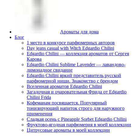
Ароматы для дома
Блог
1 место в конкурсе парфюмерных авторов
Day jeans casual with Witch Edgardio Chilini
Edgardio Chilini — коллекция ароматов от Сергея
Карова
Edgardio Chilini Sublime Lavender — лавандово-
лимонадное свидание
Edgardio Chilini яркий представитель русской
парфюмерной ниши. Знакомство с брендом
Вселенная ароматов Edgardio Chilini
Загадочная и очаровательная Фрида от Edgardio
Chilini Frida
Кофеманам посвящается. Популярный
тонизирующий напиток строго для наружного
применения
Сладкая осень с Pineapple Sorbet Edgardio Chilini
Фруктово-ягодная парфюмерия в моей коллекции
​Цитрусовые ароматы в моей коллекции