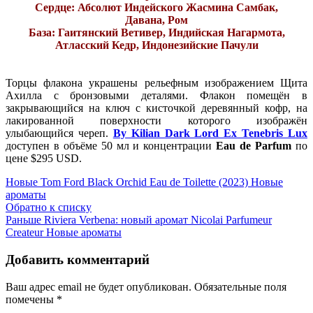
Сердце: Абсолют Индейского Жасмина Самбак,
Давана, Ром
База: Гаитянский Ветивер, Индийская Нагармота,
Атласский Кедр, Индонезийские Пачули
Торцы флакона украшены рельефным изображением Щита
Ахилла с бронзовыми деталями. Флакон помещён в
закрывающийся на ключ с кисточкой деревянный кофр, на
лакированной поверхности которого изображён
улыбающийся череп.
By Kilian Dark Lord Ex Tenebris Lux
доступен в объёме 50 мл и концентрации
Eau de Parfum
по
цене $295 USD.
Новые
Tom Ford Black Orchid Eau de Toilette (2023) Новые
ароматы
Обратно к списку
Раньше
Riviera Verbena: новый аромат Nicolai Parfumeur
Createur Новые ароматы
Добавить комментарий
Ваш адрес email не будет опубликован.
Обязательные поля
помечены
*