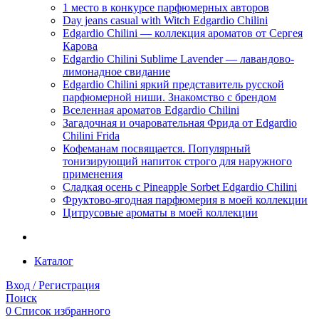
1 место в конкурсе парфюмерных авторов
Day jeans casual with Witch Edgardio Chilini
Edgardio Chilini — коллекция ароматов от Сергея
Карова
Edgardio Chilini Sublime Lavender — лавандово-
лимонадное свидание
Edgardio Chilini яркий представитель русской
парфюмерной ниши. Знакомство с брендом
Вселенная ароматов Edgardio Chilini
Загадочная и очаровательная Фрида от Edgardio
Chilini Frida
Кофеманам посвящается. Популярный
тонизирующий напиток строго для наружного
применения
Сладкая осень с Pineapple Sorbet Edgardio Chilini
Фруктово-ягодная парфюмерия в моей коллекции
​Цитрусовые ароматы в моей коллекции
Каталог
Вход / Регистрация
Поиск
0
Список избранного