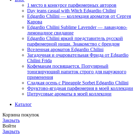
1 место в конкурсе парфюмерных авторов
Day jeans casual with Witch Edgardio Chilini
Edgardio Chilini — коллекция ароматов от Сергея
Карова
Edgardio Chilini Sublime Lavender — лавандово-
лимонадное свидание
Edgardio Chilini яркий представитель русской
парфюмерной ниши. Знакомство с брендом
Вселенная ароматов Edgardio Chilini
Загадочная и очаровательная Фрида от Edgardio
Chilini Frida
Кофеманам посвящается. Популярный
тонизирующий напиток строго для наружного
применения
Сладкая осень с Pineapple Sorbet Edgardio Chilini
Фруктово-ягодная парфюмерия в моей коллекции
​Цитрусовые ароматы в моей коллекции
Каталог
Корзина покупок
Закрыть
Войти
Закрыть