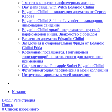
1 место в конкурсе парфюмерных авторов
Day jeans casual with Witch Edgardio Chilini
Edgardio Chilini — коллекция ароматов от Сергея
Карова
Edgardio Chilini Sublime Lavender — лавандово-
лимонадное свидание
Edgardio Chilini яркий представитель русской
парфюмерной ниши. Знакомство с брендом
Вселенная ароматов Edgardio Chilini
Загадочная и очаровательная Фрида от Edgardio
Chilini Frida
Кофеманам посвящается. Популярный
тонизирующий напиток строго для наружного
применения
Сладкая осень с Pineapple Sorbet Edgardio Chilini
Фруктово-ягодная парфюмерия в моей коллекции
​Цитрусовые ароматы в моей коллекции
Каталог
Вход / Регистрация
Поиск
0
Список избранного