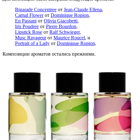
Bigarade Concentree
от
Jean-Claude Ellena
,
Carnal Flower
от
Dominique Ropion
,
En Passant
от
Olivia Giacobetti
,
Iris Poudree
от
Pierre Bourdon
,
Lipstick Rose
от
Ralf Schwieger
,
Musc Ravageur
от
Maurice Roucel
, и
Portrait of a Lady
от
Dominique Ropion
.
Композиции ароматов остались прежними.