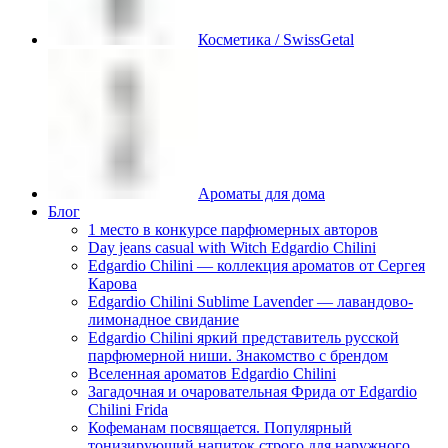
Косметика / SwissGetal
Ароматы для дома
Блог
1 место в конкурсе парфюмерных авторов
Day jeans casual with Witch Edgardio Chilini
Edgardio Chilini — коллекция ароматов от Сергея
Карова
Edgardio Chilini Sublime Lavender — лавандово-
лимонадное свидание
Edgardio Chilini яркий представитель русской
парфюмерной ниши. Знакомство с брендом
Вселенная ароматов Edgardio Chilini
Загадочная и очаровательная Фрида от Edgardio
Chilini Frida
Кофеманам посвящается. Популярный
тонизирующий напиток строго для наружного