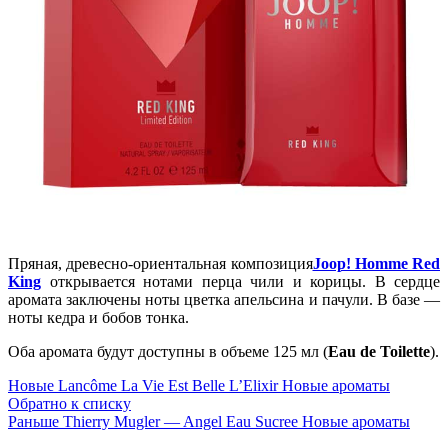
Пряная, древесно-ориентальная композиция
Joop! Homme Red
King
открывается нотами перца чили и корицы. В сердце
аромата заключены ноты цветка апельсина и пачули. В базе —
ноты кедра и бобов тонка.
Оба аромата будут доступны в объеме 125 мл (
Eau de Toilette
).
Новые
Lancôme La Vie Est Belle L’Elixir Новые ароматы
Обратно к списку
Раньше
Thierry Mugler — Angel Eau Sucree Новые ароматы