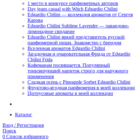
1 место в конкурсе парфюмерных авторов
Day jeans casual with Witch Edgardio Chilini
Edgardio Chilini — коллекция ароматов от Сергея
Карова
Edgardio Chilini Sublime Lavender — лавандово-
лимонадное свидание
Edgardio Chilini яркий представитель русской
парфюмерной ниши. Знакомство с брендом
Вселенная ароматов Edgardio Chilini
Загадочная и очаровательная Фрида от Edgardio
Chilini Frida
Кофеманам посвящается. Популярный
тонизирующий напиток строго для наружного
применения
Сладкая осень с Pineapple Sorbet Edgardio Chilini
Фруктово-ягодная парфюмерия в моей коллекции
​Цитрусовые ароматы в моей коллекции
Каталог
Вход / Регистрация
Поиск
0
Список избранного