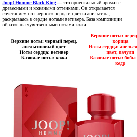
Joop! Homme Black King
— это ориентальный аромат с
древесными и кожаными оттенками. Он открывается
сочетанием нот черного перца и цветка апельсина,
раскрываясь в сердце нотами ветивера. База композиции
образована чувственными нотами кожи.
Верхние ноты: перец
Верхние ноты: черный перец,
корица
апельсиновый цвет
Ноты сердца: апельс
Ноты сердца: ветивер
цвет, пачули
Базовые ноты: кожа
Базовые ноты: бобы 
кедр