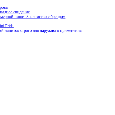
арова
онадное свидание
фюмерной ниши. Знакомство с брендом
ni Frida
й напиток строго для наружного применения