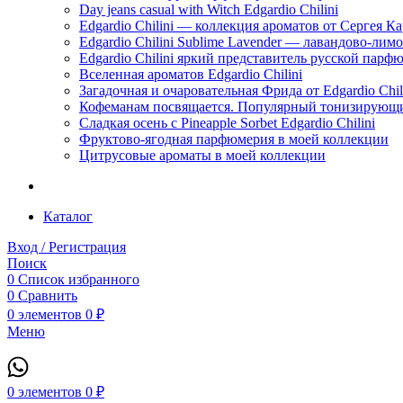
Day jeans casual with Witch Edgardio Chilini
Edgardio Chilini — коллекция ароматов от Сергея К
Edgardio Chilini Sublime Lavender — лавандово-лим
Edgardio Chilini яркий представитель русской пар
Вселенная ароматов Edgardio Chilini
Загадочная и очаровательная Фрида от Edgardio Chili
Кофеманам посвящается. Популярный тонизирующи
Сладкая осень с Pineapple Sorbet Edgardio Chilini
Фруктово-ягодная парфюмерия в моей коллекции
​Цитрусовые ароматы в моей коллекции
Каталог
Вход / Регистрация
Поиск
0
Список избранного
0
Сравнить
0
элементов
0
₽
Меню
0
элементов
0
₽